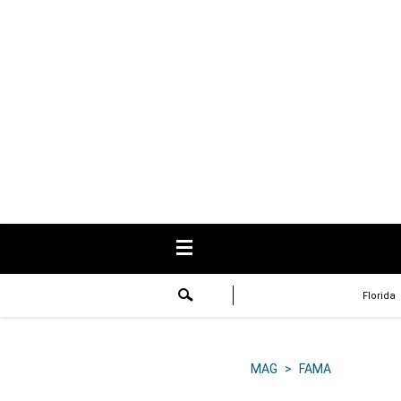
USA
Respuestas
Fama
Historias
Data
Videos
Recetas
Florida
Virales
Lo último
MAG
>
FAMA
Volver a El Comercio