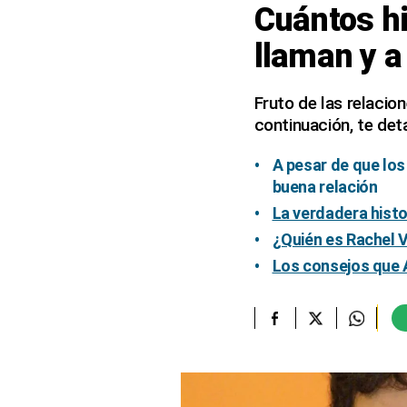
Cuántos hi
elcomercio.pe
llaman y a
Términos
Y
Condiciones
Fruto de las relacion
De
continuación, te det
Uso
Oficinas
A pesar de que los
Concesionarias
buena relación
Principios
La verdadera histo
Rectores
¿Quién es Rachel V
Buenas
Prácticas
Los consejos que A
Políticas
De
Privacidad
Política
Integrada
De
Gestión