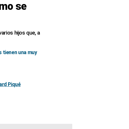
ómo se
arios hijos que, a
s tienen una muy
ard Piqué