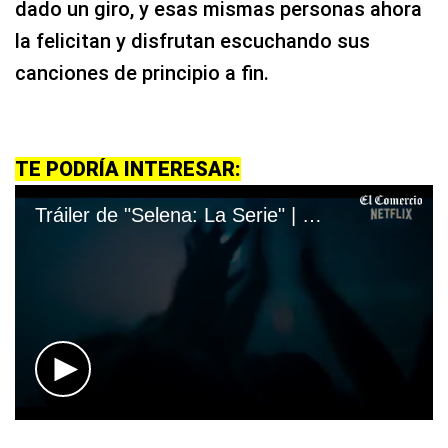
dado un giro, y esas mismas personas ahora
la felicitan y disfrutan escuchando sus
canciones de principio a fin.
TE PODRÍA INTERESAR:
Tráiler de "Selena: La Serie" | Netflix
0
seconds