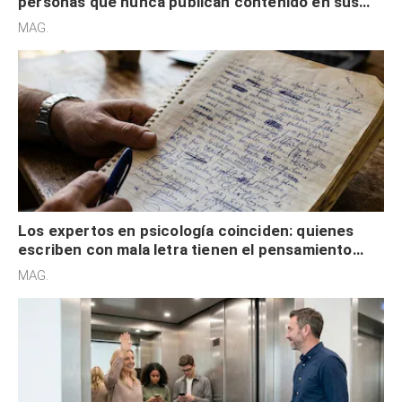
personas que nunca publican contenido en sus
redes sociales no pretenden buscar validación
MAG.
externa
Los expertos en psicología coinciden: quienes
escriben con mala letra tienen el pensamiento
acelerado y no lo hacen por desinterés
MAG.