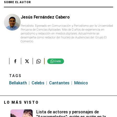
of
SOBRE EL AUTOR
2
minutes,
24
Jesús Fernández Cabero
seconds
Periodista. Egresado en Comunicación y Periodismo por la Universidad
Peruana de Ciencias Aplicadas. Más de 2 años de experiencia en
periodismo y redacción en medios digitales. Actualmente se
desempeña como redactor del Núcleo de Audiencias del Grupo El
Comercio.
Únete
TAGS
Bellakath
Celebs
Cantantes
México
LO MÁS VISTO
Lista de actores y personajes de
“Acaramelados”: quién es quién en la