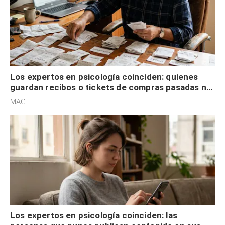
Los expertos en psicología coinciden: quienes
guardan recibos o tickets de compras pasadas no
son acumuladores, sino que tienen necesidad de
MAG.
control
Los expertos en psicología coinciden: las