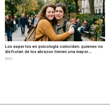
Los expertos en psicología coinciden: quienes no
disfrutan de los abrazos tienen una mayor
sensibilidad a los estímulos físicos y no es por
MAG.
desinterés