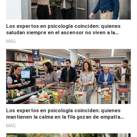
Los expertos en psicología coinciden: quienes
saludan siempre en el ascensor no viven a la
defensiva y tienen apertura social
MAG.
Los expertos en psicología coinciden: quienes
mantienen la calma en la fila gozan de empatía
cognitiva, gratitud y no solo tienen autocontrol
MAG.