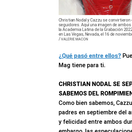
Christian Nodal y Cazzu se convirtieron 
seguidores. Aquí una imagen de ambos c
la Academia Latina de la Grabación 2022
en Las Vegas, Nevada, el 16 de noviembr
/
VALERIE MACON
¿Qué pasó entre ellos?
Pues
Mag tiene para ti.
CHRISTIAN NODAL SE SEP
SABEMOS DEL ROMPIMIE
Como bien sabemos, Cazzu 
padres en septiembre del a
y felicidad entre ambos du
embargo, las especulacione