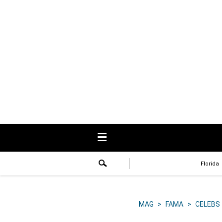
USA
Respuestas
Fama
Historias
Data
Videos
Recetas
Florida
Virales
Lo último
MAG
>
FAMA
>
CELEBS
Volver a El Comercio