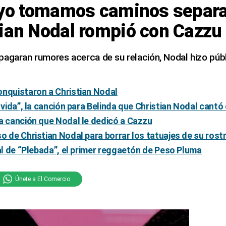
y yo tomamos caminos separa
tian Nodal rompió con Cazzu
pagaran rumores acerca de su relación, Nodal hizo púb
onquistaron a Christian Nodal
 vida”, la canción para Belinda que Christian Nodal cantó 
a canción que Nodal le dedicó a Cazzu
o de Christian Nodal para borrar los tatuajes de su rost
ial de “Plebada”, el primer reggaetón de Peso Pluma
Únete a El Comercio