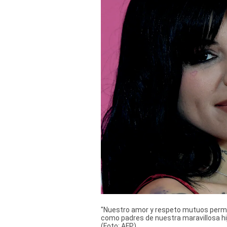
Derechos
Arco
Política
De
Cookies
"Nuestro amor y respeto mutuos perm
como padres de nuestra maravillosa hija
(Foto: AFP)