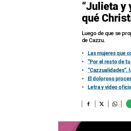
“Julieta 
elcomercio.pe
qué Chris
Términos
Y
Condiciones
Luego de que se pro
De
de Cazzu.
Uso
Oficinas
Las mujeres que c
Concesionarias
“Por el resto de tu
Principios
“Cazzualidades”, l
Rectores
El doloroso proces
Buenas
Prácticas
Letra y video ofic
Políticas
De
Privacidad
Política
Integrada
De
Gestión