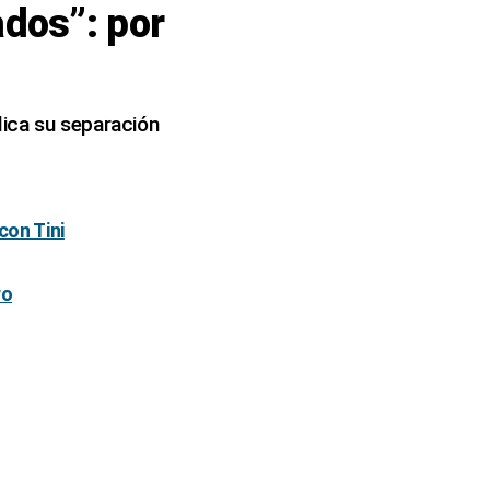
dos”: por
lica su separación
con Tini
ro