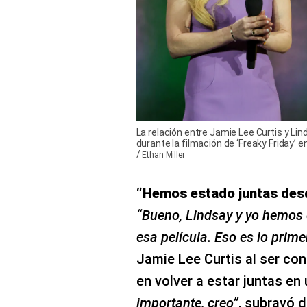
La relación entre Jamie Lee Curtis y Li
durante la filmación de ‘Freaky Friday’ e
/
Ethan Miller
“Hemos estado juntas desd
“Bueno, Lindsay y yo hemos 
esa película. Eso es lo prim
Jamie Lee Curtis al ser co
en volver a estar juntas en 
importante, creo”
, subrayó 