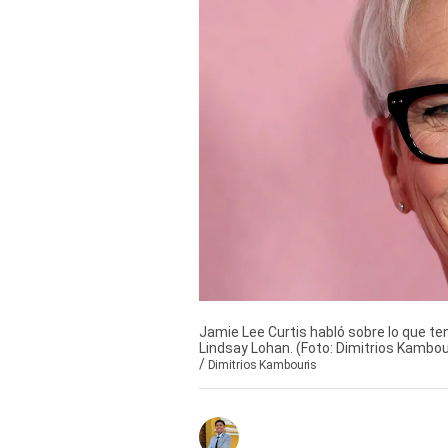
Derechos
Arco
Política
De
Cookies
Jamie Lee Curtis habló sobre lo que ten
Lindsay Lohan. (Foto: Dimitrios Kambour
/
Dimitrios Kambouris