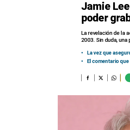
Jamie Lee 
elcomercio.pe
poder grab
Términos
Y
Condiciones
La revelación de la 
De
2003. Sin duda, una
Uso
Oficinas
La vez que aseguró
Concesionarias
El comentario que 
Principios
Rectores
Buenas
Prácticas
Políticas
De
Privacidad
Política
Integrada
De
Gestión