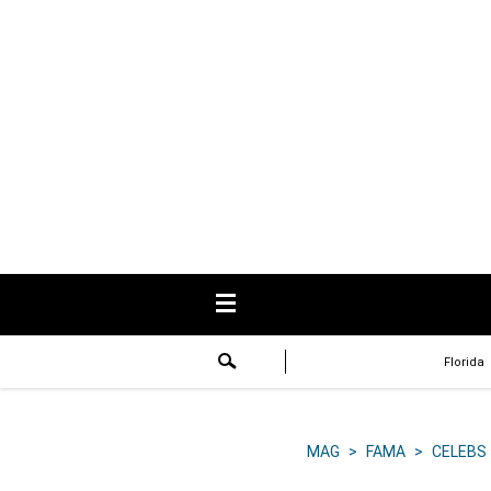
USA
Respuestas
Fama
Historias
Data
Videos
Recetas
Florida
Virales
Lo último
MAG
>
FAMA
>
CELEBS
Volver a El Comercio