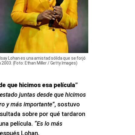
ndsay Lohan es una amistad sólida que se forjó
n 2003. (Foto: Ethan Miller / Getty Images)
e que hicimos esa película”
estado juntas desde que hicimos
ero y más importante”
, sostuvo
nsultada sobre por qué tardaron
una película.
“Es lo más
después Lohan.