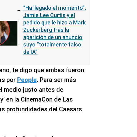
“Ha llegado el momento”:
Jamie Lee Curtis y el
pedido que le hizo a Mark
Zuckerberg tras la
aparición de un anuncio
suyo “totalmente falso
de IA”
grano, te digo que ambas fueron
as por
People
. Para ser más
l medio justo antes de
ay’ en la CinemaCon de Las
as profundidades del Caesars