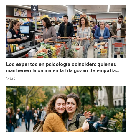
Los expertos en psicología coinciden: quienes
mantienen la calma en la fila gozan de empatía
cognitiva, gratitud y no solo tienen autocontrol
MAG.