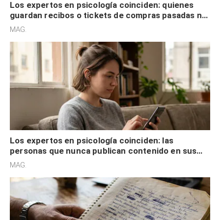
Los expertos en psicología coinciden: quienes
guardan recibos o tickets de compras pasadas no
son acumuladores, sino que tienen necesidad de
MAG.
control
Los expertos en psicología coinciden: las
personas que nunca publican contenido en sus
redes sociales no pretenden buscar validación
MAG.
externa