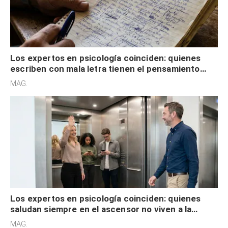
Los expertos en psicología coinciden: quienes
escriben con mala letra tienen el pensamiento
acelerado y no lo hacen por desinterés
MAG.
Los expertos en psicología coinciden: quienes
saludan siempre en el ascensor no viven a la
defensiva y tienen apertura social
MAG.