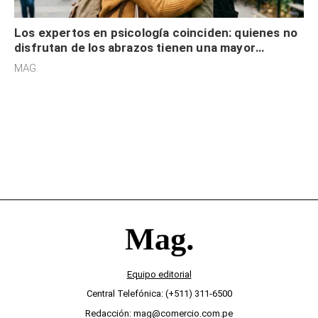
Los expertos en psicología coinciden: quienes no
disfrutan de los abrazos tienen una mayor
sensibilidad a los estímulos físicos y no es por
MAG.
desinterés
Equipo editorial
Central Telefónica: (+511) 311-6500
Redacción: mag@comercio.com.pe