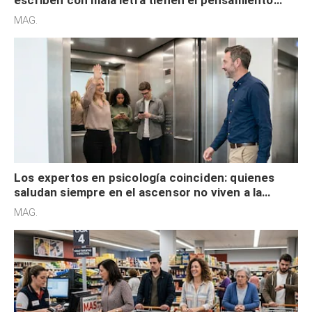
escriben con mala letra tienen el pensamiento
acelerado y no lo hacen por desinterés
MAG.
Los expertos en psicología coinciden: quienes
saludan siempre en el ascensor no viven a la
defensiva y tienen apertura social
MAG.