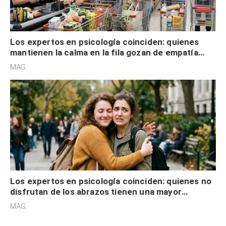
Los expertos en psicología coinciden: quienes
mantienen la calma en la fila gozan de empatía
cognitiva, gratitud y no solo tienen autocontrol
MAG.
Los expertos en psicología coinciden: quienes no
disfrutan de los abrazos tienen una mayor
sensibilidad a los estímulos físicos y no es por
MAG.
desinterés