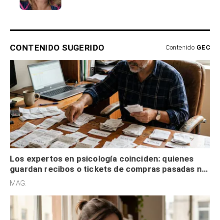
CONTENIDO SUGERIDO
Contenido
GEC
Los expertos en psicología coinciden: quienes
guardan recibos o tickets de compras pasadas no
son acumuladores, sino que tienen necesidad de
MAG.
control