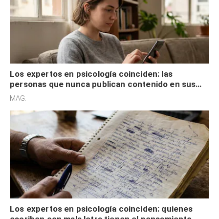
Los expertos en psicología coinciden: las
personas que nunca publican contenido en sus
redes sociales no pretenden buscar validación
MAG.
externa
Los expertos en psicología coinciden: quienes