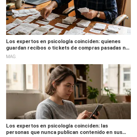
Los expertos en psicología coinciden: quienes
guardan recibos o tickets de compras pasadas no
son acumuladores, sino que tienen necesidad de
MAG.
control
Los expertos en psicología coinciden: las
personas que nunca publican contenido en sus