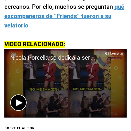
cercanos. Por ello, muchos se preguntan
qué
excompañeros de “Friends” fueron a su
velatorio
.
VIDEO RELACIONADO:
Nicola Porcella se dedica a ser actor en México
0
seconds
of
SOBRE EL AUTOR