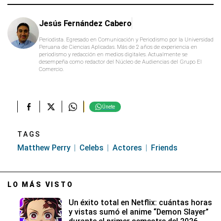
2
minutes,
55
Jesús Fernández Cabero
seconds
Periodista. Egresado en Comunicación y Periodismo por la Universidad
Peruana de Ciencias Aplicadas. Más de 2 años de experiencia en
periodismo y redacción en medios digitales. Actualmente se
desempeña como redactor del Núcleo de Audiencias del Grupo El
Comercio.
Únete
TAGS
Matthew Perry
Celebs
Actores
Friends
LO MÁS VISTO
Un éxito total en Netflix: cuántas horas
y vistas sumó el anime “Demon Slayer”