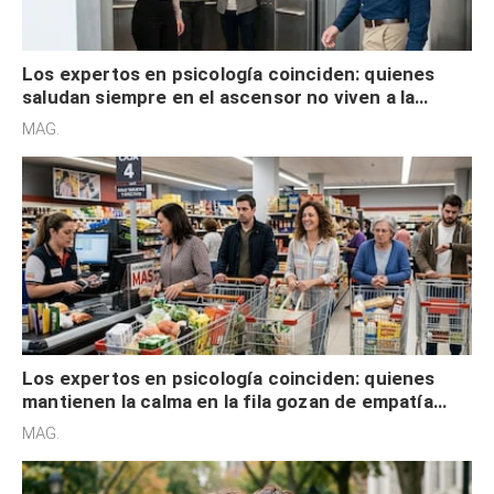
Los expertos en psicología coinciden: quienes
saludan siempre en el ascensor no viven a la
defensiva y tienen apertura social
MAG.
Los expertos en psicología coinciden: quienes
mantienen la calma en la fila gozan de empatía
cognitiva, gratitud y no solo tienen autocontrol
MAG.