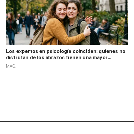
Los expertos en psicología coinciden: quienes no
disfrutan de los abrazos tienen una mayor
sensibilidad a los estímulos físicos y no es por
MAG.
desinterés