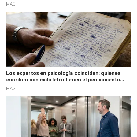
redes sociales no pretenden buscar validación
MAG.
externa
Los expertos en psicología coinciden: quienes
escriben con mala letra tienen el pensamiento
acelerado y no lo hacen por desinterés
MAG.