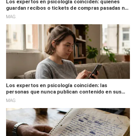
Los expertos en psicología coinciden: quienes
guardan recibos o tickets de compras pasadas no
son acumuladores, sino que tienen necesidad de
MAG.
control
Los expertos en psicología coinciden: las
personas que nunca publican contenido en sus
redes sociales no pretenden buscar validación
MAG.
externa