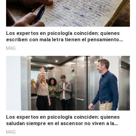
Los expertos en psicología coinciden: quienes
escriben con mala letra tienen el pensamiento
acelerado y no lo hacen por desinterés
MAG.
Los expertos en psicología coinciden: quienes
saludan siempre en el ascensor no viven a la
defensiva y tienen apertura social
MAG.