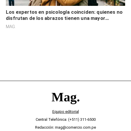
Los expertos en psicología coinciden: quienes no
disfrutan de los abrazos tienen una mayor
sensibilidad a los estímulos físicos y no es por
MAG.
desinterés
Equipo editorial
Central Telefónica: (+511) 311-6500
Redacción: mag@comercio.com.pe