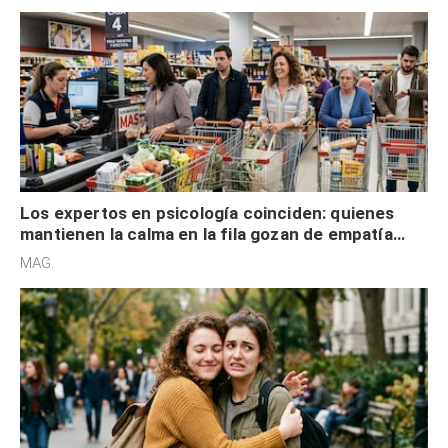
Los expertos en psicología coinciden: quienes
mantienen la calma en la fila gozan de empatía
cognitiva, gratitud y no solo tienen autocontrol
MAG.