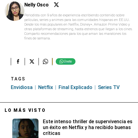
Nelly Osco
Periodista con 9 años de experiencia escribiendo contenido sobre
películas, series y animes para las comunidades hispanas en EE.UU..
Desde los más populares en Netflix, Disney+, Amazon Prime Video y
otras plataformas de streaming, hasta estrenos que llegan a los cines.
Comparto recomendaciones para los que aman las maratones los
fines de semana.
Únete
TAGS
Envidiosa
Netflix
Final Explicado
Series TV
LO MÁS VISTO
Este intenso thriller de supervivencia es
un éxito en Netflix y ha recibido buenas
críticas