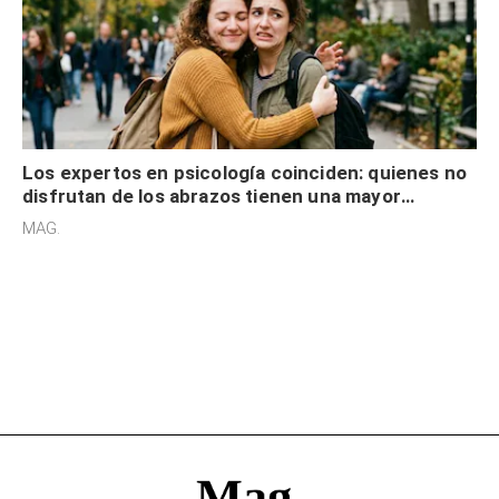
Los expertos en psicología coinciden: quienes no
disfrutan de los abrazos tienen una mayor
sensibilidad a los estímulos físicos y no es por
MAG.
desinterés