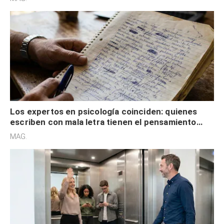
externa
Los expertos en psicología coinciden: quienes
escriben con mala letra tienen el pensamiento
acelerado y no lo hacen por desinterés
MAG.