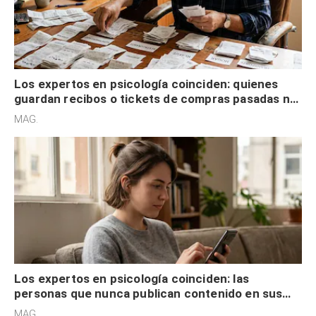
Los expertos en psicología coinciden: quienes
guardan recibos o tickets de compras pasadas no
son acumuladores, sino que tienen necesidad de
MAG.
control
Los expertos en psicología coinciden: las
personas que nunca publican contenido en sus
redes sociales no pretenden buscar validación
MAG.