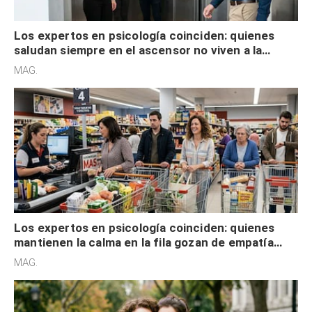
Los expertos en psicología coinciden: quienes
saludan siempre en el ascensor no viven a la
defensiva y tienen apertura social
MAG.
Los expertos en psicología coinciden: quienes
mantienen la calma en la fila gozan de empatía
cognitiva, gratitud y no solo tienen autocontrol
MAG.