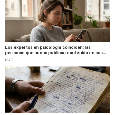
Los expertos en psicología coinciden: las
personas que nunca publican contenido en sus
redes sociales no pretenden buscar validación
MAG.
externa