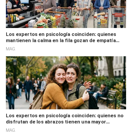
Los expertos en psicología coinciden: quienes
mantienen la calma en la fila gozan de empatía
cognitiva, gratitud y no solo tienen autocontrol
MAG.
Los expertos en psicología coinciden: quienes no
disfrutan de los abrazos tienen una mayor
sensibilidad a los estímulos físicos y no es por
MAG.