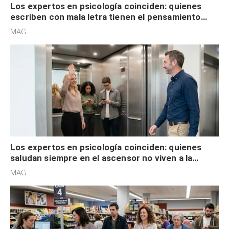
Los expertos en psicología coinciden: quienes
escriben con mala letra tienen el pensamiento
acelerado y no lo hacen por desinterés
MAG.
Los expertos en psicología coinciden: quienes
saludan siempre en el ascensor no viven a la
defensiva y tienen apertura social
MAG.