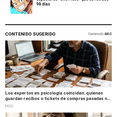
98 días
CONTENIDO SUGERIDO
Contenido
GEC
Los expertos en psicología coinciden: quienes
guardan recibos o tickets de compras pasadas no
son acumuladores, sino que tienen necesidad de
MAG.
control