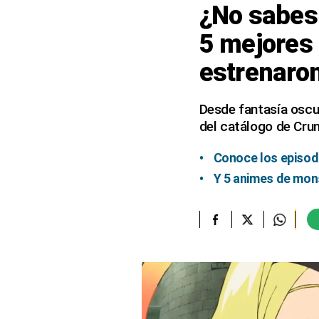
¿No sabes 
elcomercio.pe
5 mejores 
Términos
estrenaro
Y
Condiciones
De
Uso
Desde fantasía oscur
del catálogo de Crun
Oficinas
Concesionarias
Conoce los episod
Principios
Rectores
Y 5 animes de mon
Buenas
Prácticas
Políticas
De
Privacidad
Política
Integrada
De
Gestión