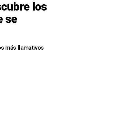
scubre los
e se
os más llamativos