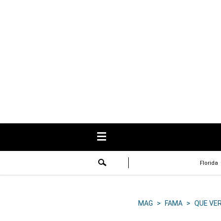
USA
Respuestas
Fama
Historias
Data
Videos
Recetas
Florida
Virales
Lo último
MAG
>
FAMA
>
QUE VE
Volver a El Comercio