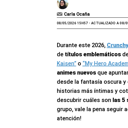
Carla Ocaña
08/05/2026 15H57
- ACTUALIZADO A 08/0
Durante este 2026,
Crunchy
de
títulos emblemáticos
de
Kaisen”
o
“My Hero Academ
animes nuevos
que apuntan
desde la fantasía oscura y e
historias más íntimas y coti
descubrir cuáles son
las 5
grupo, vale la pena seguir a
atención!