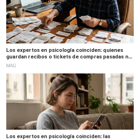
Los expertos en psicología coinciden: quienes
guardan recibos o tickets de compras pasadas no
son acumuladores, sino que tienen necesidad de
MAG.
control
Los expertos en psicología coinciden: las