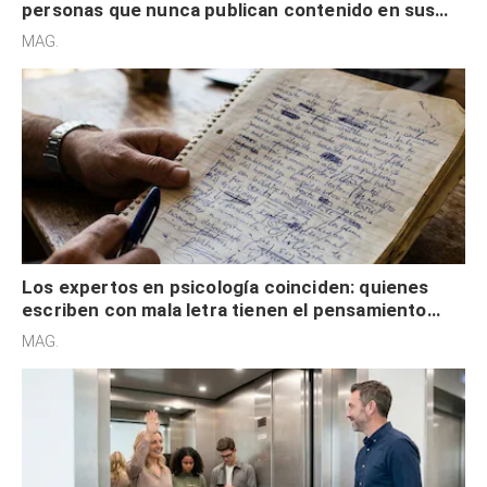
personas que nunca publican contenido en sus
redes sociales no pretenden buscar validación
MAG.
externa
Los expertos en psicología coinciden: quienes
escriben con mala letra tienen el pensamiento
acelerado y no lo hacen por desinterés
MAG.