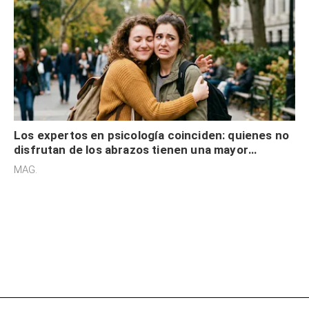
Los expertos en psicología coinciden: quienes no
disfrutan de los abrazos tienen una mayor
sensibilidad a los estímulos físicos y no es por
MAG.
desinterés