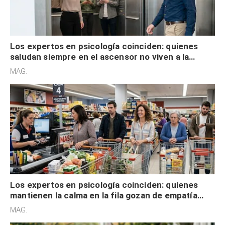
Los expertos en psicología coinciden: quienes
saludan siempre en el ascensor no viven a la
defensiva y tienen apertura social
MAG.
Los expertos en psicología coinciden: quienes
mantienen la calma en la fila gozan de empatía
cognitiva, gratitud y no solo tienen autocontrol
MAG.