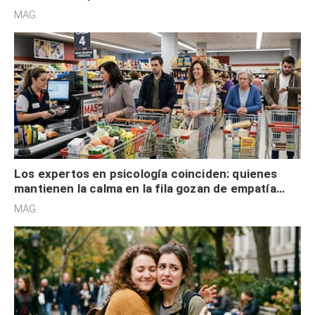
defensiva y tienen apertura social
MAG.
Los expertos en psicología coinciden: quienes
mantienen la calma en la fila gozan de empatía
cognitiva, gratitud y no solo tienen autocontrol
MAG.