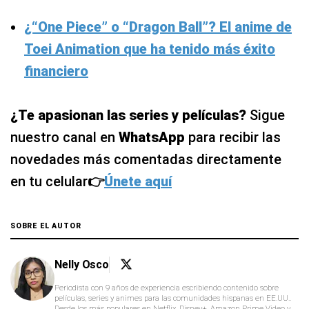
¿“One Piece” o “Dragon Ball”? El anime de
Toei Animation que ha tenido más éxito
financiero
¿Te apasionan las series y películas?
Sigue
nuestro canal en
WhatsApp
para recibir las
novedades más comentadas directamente
en tu celular
👉
Únete aquí
SOBRE EL AUTOR
Nelly Osco
Periodista con 9 años de experiencia escribiendo contenido sobre
películas, series y animes para las comunidades hispanas en EE.UU..
Desde los más populares en Netflix, Disney+, Amazon Prime Video y