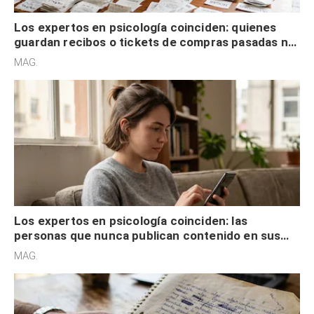
Los expertos en psicología coinciden: quienes
guardan recibos o tickets de compras pasadas no
son acumuladores, sino que tienen necesidad de
MAG.
control
Los expertos en psicología coinciden: las
personas que nunca publican contenido en sus
redes sociales no pretenden buscar validación
MAG.
externa