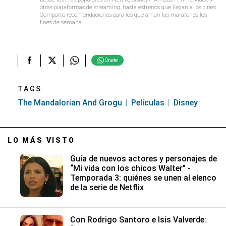
otras plataformas de streaming, hasta estrenos que llegan a los cines.
Comparto recomendaciones para los que aman las maratones los
fines de semana.
Únete
TAGS
The Mandalorian And Grogu
Películas
Disney
LO MÁS VISTO
Guía de nuevos actores y personajes de
“Mi vida con los chicos Walter” -
Temporada 3: quiénes se unen al elenco
de la serie de Netflix
Con Rodrigo Santoro e Isis Valverde: