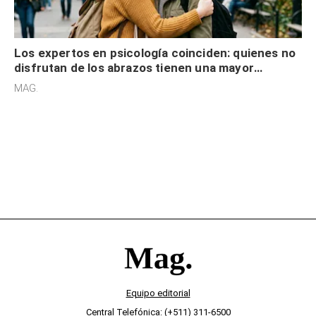
Los expertos en psicología coinciden: quienes no
disfrutan de los abrazos tienen una mayor
sensibilidad a los estímulos físicos y no es por
MAG.
desinterés
Equipo editorial
Central Telefónica: (+511) 311-6500