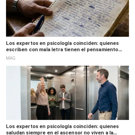
Los expertos en psicología coinciden: quienes
escriben con mala letra tienen el pensamiento
acelerado y no lo hacen por desinterés
MAG.
Los expertos en psicología coinciden: quienes
saludan siempre en el ascensor no viven a la