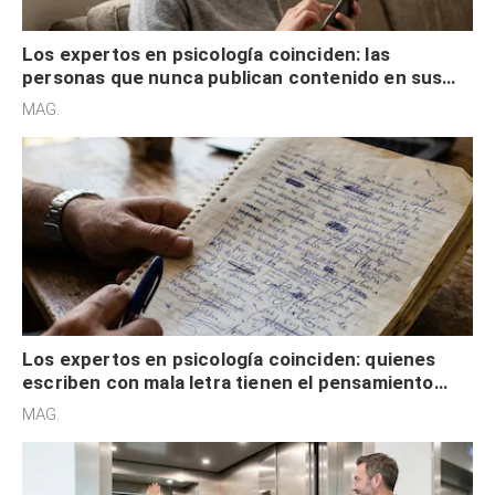
Los expertos en psicología coinciden: las
personas que nunca publican contenido en sus
redes sociales no pretenden buscar validación
MAG.
externa
Los expertos en psicología coinciden: quienes
escriben con mala letra tienen el pensamiento
acelerado y no lo hacen por desinterés
MAG.