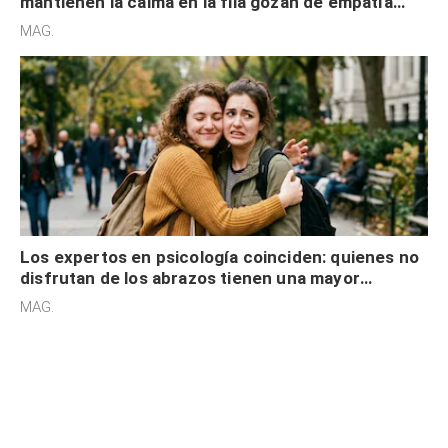
mantienen la calma en la fila gozan de empatía
cognitiva, gratitud y no solo tienen autocontrol
MAG.
Los expertos en psicología coinciden: quienes no
disfrutan de los abrazos tienen una mayor
sensibilidad a los estímulos físicos y no es por
MAG.
desinterés