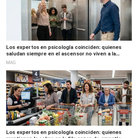
Los expertos en psicología coinciden: quienes
saludan siempre en el ascensor no viven a la
defensiva y tienen apertura social
MAG.
Los expertos en psicología coinciden: quienes