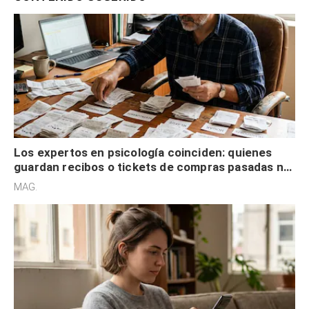
Los expertos en psicología coinciden: quienes
guardan recibos o tickets de compras pasadas no
son acumuladores, sino que tienen necesidad de
MAG.
control