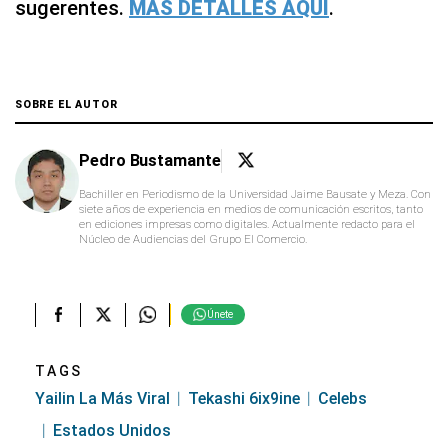
sugerentes.
MÁS DETALLES AQUÍ
.
SOBRE EL AUTOR
Pedro Bustamante
Bachiller en Periodismo de la Universidad Jaime Bausate y Meza. Con
siete años de experiencia en medios de comunicación escritos, tanto
en ediciones impresas como digitales. Actualmente redacto para el
Núcleo de Audiencias del Grupo El Comercio.
Únete
TAGS
Yailin La Más Viral
Tekashi 6ix9ine
Celebs
Estados Unidos