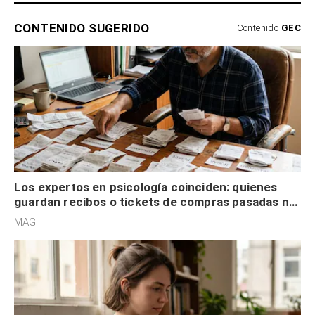
CONTENIDO SUGERIDO
Contenido
GEC
Los expertos en psicología coinciden: quienes
guardan recibos o tickets de compras pasadas no
son acumuladores, sino que tienen necesidad de
MAG.
control