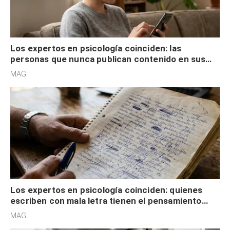
Los expertos en psicología coinciden: las
personas que nunca publican contenido en sus
redes sociales no pretenden buscar validación
MAG.
externa
Los expertos en psicología coinciden: quienes
escriben con mala letra tienen el pensamiento
acelerado y no lo hacen por desinterés
MAG.