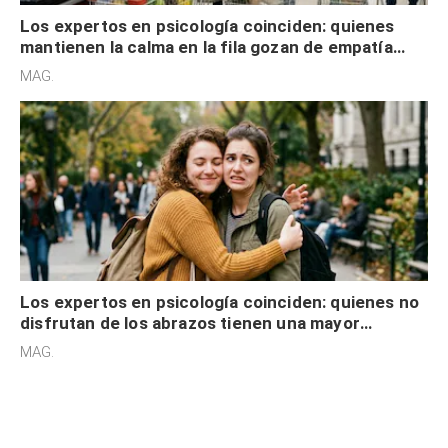
Los expertos en psicología coinciden: quienes
mantienen la calma en la fila gozan de empatía
cognitiva, gratitud y no solo tienen autocontrol
MAG.
Los expertos en psicología coinciden: quienes no
disfrutan de los abrazos tienen una mayor
sensibilidad a los estímulos físicos y no es por
MAG.
desinterés