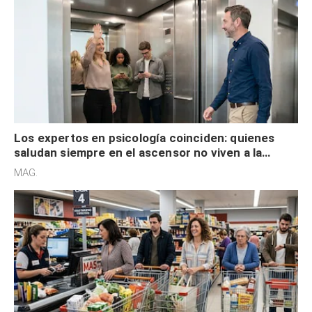
Los expertos en psicología coinciden: quienes
saludan siempre en el ascensor no viven a la
defensiva y tienen apertura social
MAG.