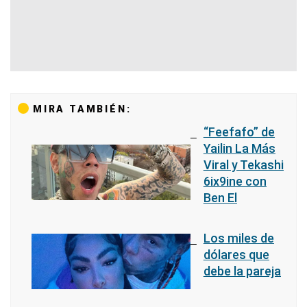
MIRA TAMBIÉN:
“Feefafo” de
Yailin La Más
Viral y Tekashi
6ix9ine con
Ben El
Los miles de
dólares que
debe la pareja