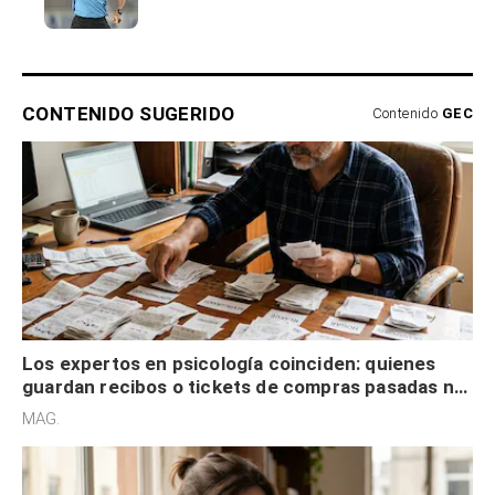
CONTENIDO SUGERIDO
Contenido
GEC
Los expertos en psicología coinciden: quienes
guardan recibos o tickets de compras pasadas no
son acumuladores, sino que tienen necesidad de
MAG.
control