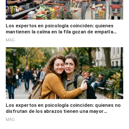
Los expertos en psicología coinciden: quienes
mantienen la calma en la fila gozan de empatía
cognitiva, gratitud y no solo tienen autocontrol
MAG.
Los expertos en psicología coinciden: quienes no
disfrutan de los abrazos tienen una mayor
sensibilidad a los estímulos físicos y no es por
MAG.
desinterés