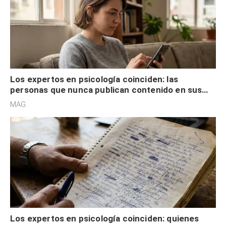
Los expertos en psicología coinciden: las
personas que nunca publican contenido en sus
redes sociales no pretenden buscar validación
MAG.
externa
Los expertos en psicología coinciden: quienes