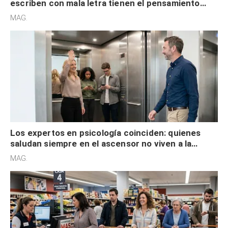
escriben con mala letra tienen el pensamiento
acelerado y no lo hacen por desinterés
MAG.
Los expertos en psicología coinciden: quienes
saludan siempre en el ascensor no viven a la
defensiva y tienen apertura social
MAG.