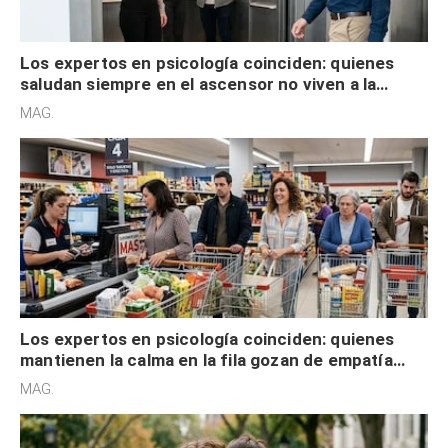
Los expertos en psicología coinciden: quienes
saludan siempre en el ascensor no viven a la
defensiva y tienen apertura social
MAG.
Los expertos en psicología coinciden: quienes
mantienen la calma en la fila gozan de empatía
cognitiva, gratitud y no solo tienen autocontrol
MAG.