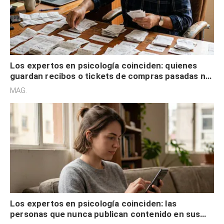
Los expertos en psicología coinciden: quienes
guardan recibos o tickets de compras pasadas no
son acumuladores, sino que tienen necesidad de
MAG.
control
Los expertos en psicología coinciden: las
personas que nunca publican contenido en sus