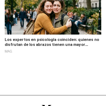
Los expertos en psicología coinciden: quienes no
disfrutan de los abrazos tienen una mayor
sensibilidad a los estímulos físicos y no es por
MAG.
desinterés