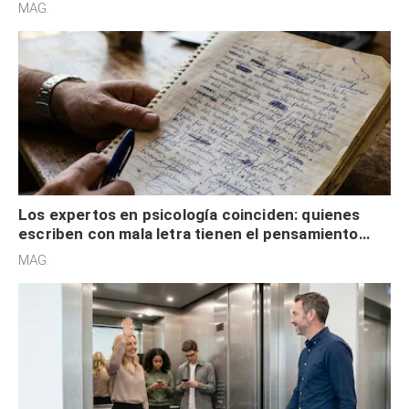
redes sociales no pretenden buscar validación
MAG.
externa
Los expertos en psicología coinciden: quienes
escriben con mala letra tienen el pensamiento
acelerado y no lo hacen por desinterés
MAG.