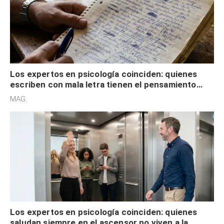
Los expertos en psicología coinciden: quienes
escriben con mala letra tienen el pensamiento
acelerado y no lo hacen por desinterés
MAG.
Los expertos en psicología coinciden: quienes
saludan siempre en el ascensor no viven a la