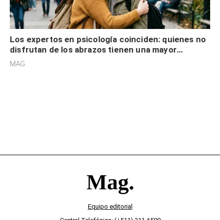
Los expertos en psicología coinciden: quienes no
disfrutan de los abrazos tienen una mayor
sensibilidad a los estímulos físicos y no es por
MAG.
desinterés
Equipo editorial