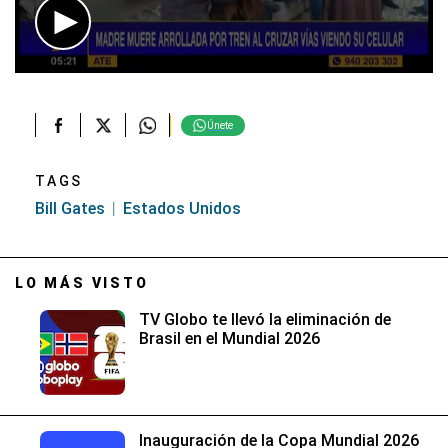
0
seconds
of
2
Únete
minutes,
28
seconds
TAGS
Bill Gates
Estados Unidos
LO MÁS VISTO
TV Globo te llevó la eliminación de
Brasil en el Mundial 2026
Inauguración de la Copa Mundial 2026