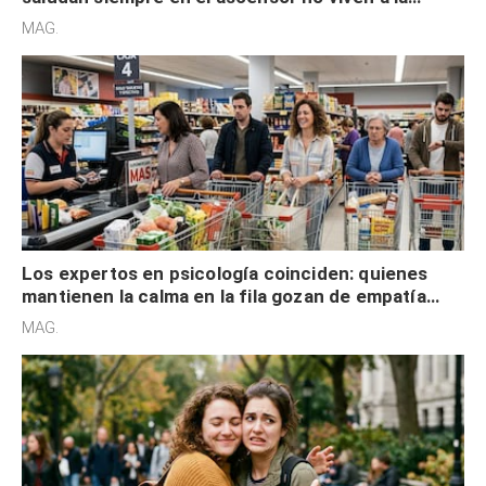
defensiva y tienen apertura social
MAG.
Los expertos en psicología coinciden: quienes
mantienen la calma en la fila gozan de empatía
cognitiva, gratitud y no solo tienen autocontrol
MAG.