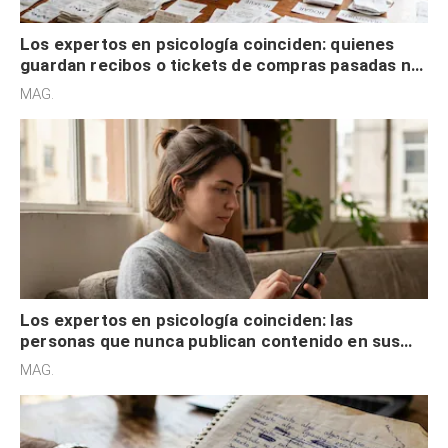
Los expertos en psicología coinciden: quienes
guardan recibos o tickets de compras pasadas no
son acumuladores, sino que tienen necesidad de
MAG.
control
Los expertos en psicología coinciden: las
personas que nunca publican contenido en sus
redes sociales no pretenden buscar validación
MAG.
externa