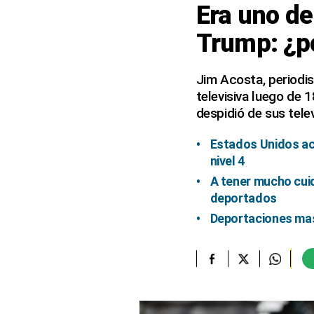
Era uno de
elcomercio.pe
Trump: ¿p
Términos
Y
Condiciones
Jim Acosta, periodis
De
televisiva luego de 
Uso
despidió de sus tele
Oficinas
Concesionarias
Estados Unidos aca
Principios
nivel 4
Rectores
A tener mucho cuid
Buenas
deportados
Prácticas
Deportaciones masi
Políticas
De
Privacidad
Política
Integrada
De
Gestión