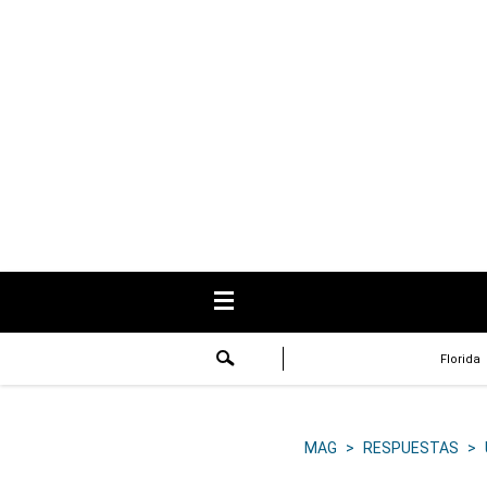
USA
Respuestas
Fama
Historias
Data
Videos
Recetas
Florida
Virales
Lo último
MAG
>
RESPUESTAS
>
Volver a El Comercio