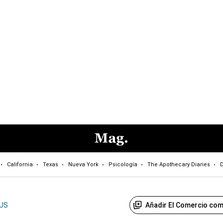
California
Texas
Nueva York
Psicología
The Apothecary Diaries
D
Añadir El Comercio com
US