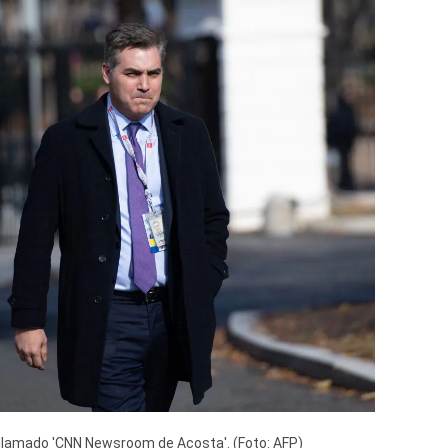
llamado 'CNN Newsroom de Acosta'. (Foto: AFP)