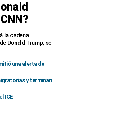
Donald
e CNN?
rá la cadena
 de Donald Trump, se
itió una alerta de
igratorias y terminan
el ICE