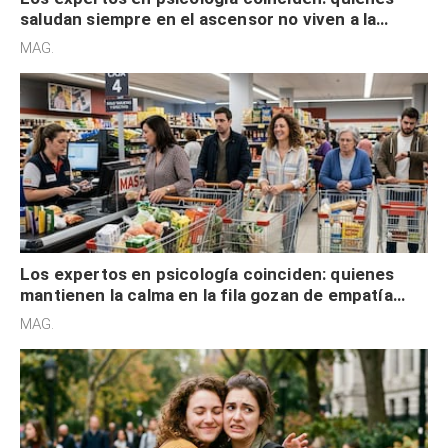
saludan siempre en el ascensor no viven a la
defensiva y tienen apertura social
MAG.
Los expertos en psicología coinciden: quienes
mantienen la calma en la fila gozan de empatía
cognitiva, gratitud y no solo tienen autocontrol
MAG.