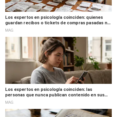
Los expertos en psicología coinciden: quienes
guardan recibos o tickets de compras pasadas no
son acumuladores, sino que tienen necesidad de
MAG.
control
Los expertos en psicología coinciden: las
personas que nunca publican contenido en sus
redes sociales no pretenden buscar validación
MAG.
externa