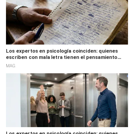
Los expertos en psicología coinciden: quienes
escriben con mala letra tienen el pensamiento
acelerado y no lo hacen por desinterés
MAG.
Los expertos en psicología coinciden: quienes