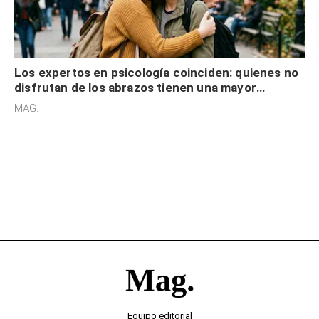
Los expertos en psicología coinciden: quienes no
disfrutan de los abrazos tienen una mayor
sensibilidad a los estímulos físicos y no es por
MAG.
desinterés
Equipo editorial