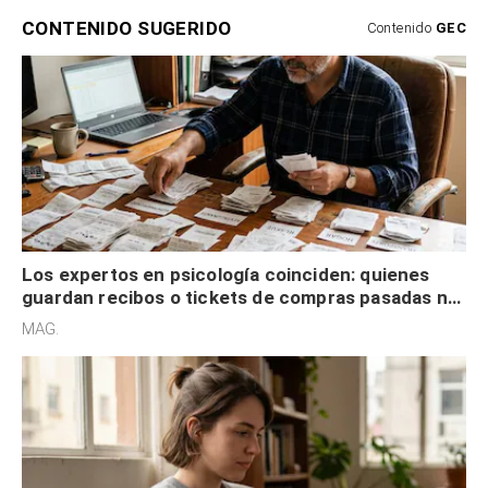
CONTENIDO SUGERIDO
Contenido
GEC
Los expertos en psicología coinciden: quienes
guardan recibos o tickets de compras pasadas no
son acumuladores, sino que tienen necesidad de
MAG.
control