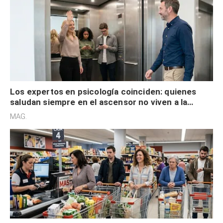
Los expertos en psicología coinciden: quienes
saludan siempre en el ascensor no viven a la
defensiva y tienen apertura social
MAG.