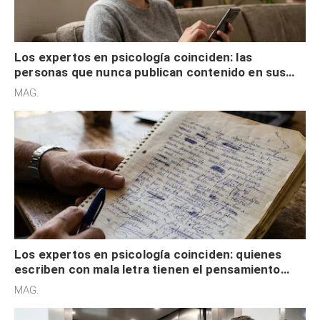
Los expertos en psicología coinciden: las
personas que nunca publican contenido en sus
redes sociales no pretenden buscar validación
MAG.
externa
Los expertos en psicología coinciden: quienes
escriben con mala letra tienen el pensamiento
acelerado y no lo hacen por desinterés
MAG.