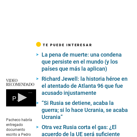
TE PUEDE INTERESAR
La pena de muerte: una condena
que persiste en el mundo (y los
países que más la aplican)
Richard Jewell: la historia héroe en
VIDEO
RECOMENDADO
el atentado de Atlanta 96 que fue
acusado injustamente
Pacheco habría entregado documento escrito a Pedro Castillo
“Si Rusia se detiene, acaba la
0
guerra; si lo hace Ucrania, se acaba
seconds
Ucrania”
of
Pacheco habría
0
entregado
Otra vez Rusia corta el gas: ¿El
seconds
documento
acuerdo de la UE será suficiente
escrito a Pedro