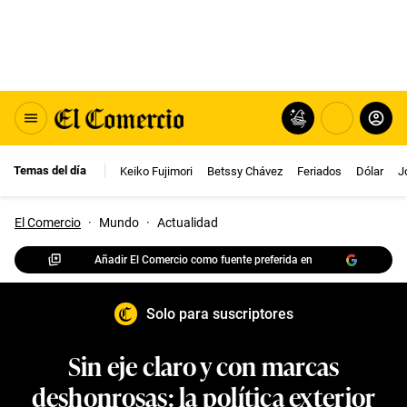
Temas del día
Keiko Fujimori
Betssy Chávez
Feriados
Dólar
J
El Comercio
·
Mundo
·
Actualidad
Añadir El Comercio como fuente preferida en
Solo para suscriptores
Sin eje claro y con marcas
deshonrosas: la política exterior