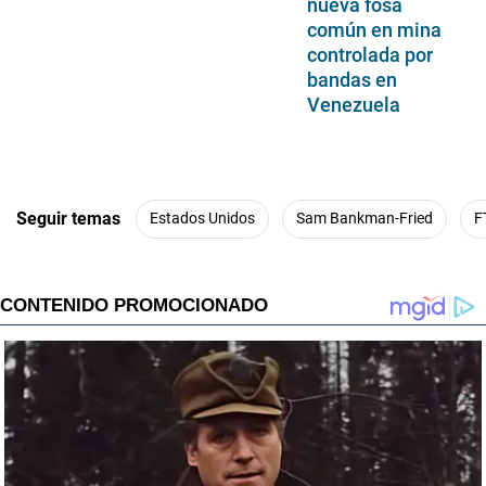
nueva fosa
común en mina
controlada por
bandas en
Venezuela
Seguir temas
Estados Unidos
Sam Bankman-Fried
F