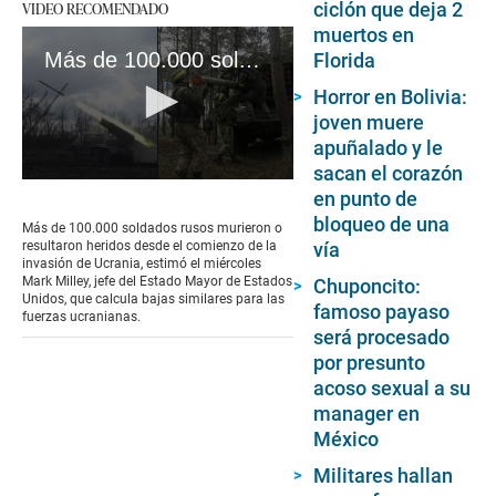
ciclón que deja 2
VIDEO RECOMENDADO
muertos en
Más de 100.000 soldados rusos muertos o heridos en Ucrania, dice EE.UU.
Florida
Horror en Bolivia:
joven muere
apuñalado y le
sacan el corazón
0
en punto de
seconds
bloqueo de una
of
Más de 100.000 soldados rusos murieron o
1
vía
resultaron heridos desde el comienzo de la
minute,
invasión de Ucrania, estimó el miércoles
8
Mark Milley, jefe del Estado Mayor de Estados
Chuponcito:
seconds
Unidos, que calcula bajas similares para las
famoso payaso
fuerzas ucranianas.
será procesado
por presunto
acoso sexual a su
manager en
México
Militares hallan