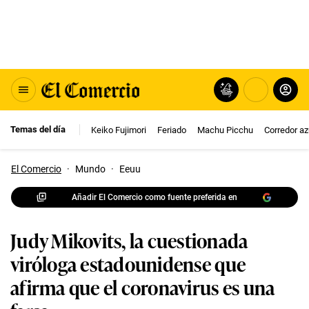
Temas del día
Keiko Fujimori
Feriado
Machu Picchu
Corredor az
El Comercio
·
Mundo
·
Eeuu
Añadir El Comercio como fuente preferida en
Judy Mikovits, la cuestionada
viróloga estadounidense que
afirma que el coronavirus es una