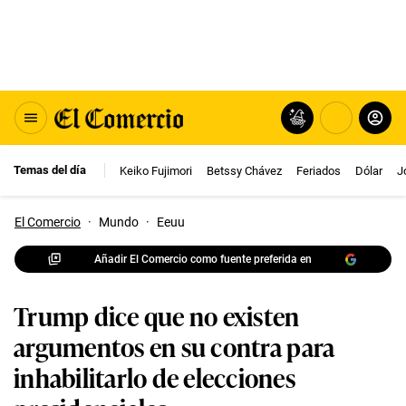
Temas del día
Keiko Fujimori
Betssy Chávez
Feriados
Dólar
J
El Comercio
·
Mundo
·
Eeuu
Añadir El Comercio como fuente preferida en
Trump dice que no existen
argumentos en su contra para
inhabilitarlo de elecciones