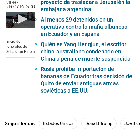
proyecto de trasladar a Jerusalén la
VIDEO
RECOMENDADO
embajada argentina
Al menos 29 detenidos en un
Inicio de funerales de Sebastián Piñera
operativo contra la mafia albanesa
0
en Ecuador y en España
seconds
of
Inicio de
Quién es Yang Hengjun, el escritor
1
funerales de
minute,
chino-australiano condenado en
Sebastián Piñera
15
China a pena de muerte suspendida
seconds
Rusia prohíbe importación de
bananas de Ecuador tras decisión de
Quito de enviar antiguas armas
soviéticas a EE.UU.
Seguir temas
Estados Unidos
Donald Trump
Joe Bid