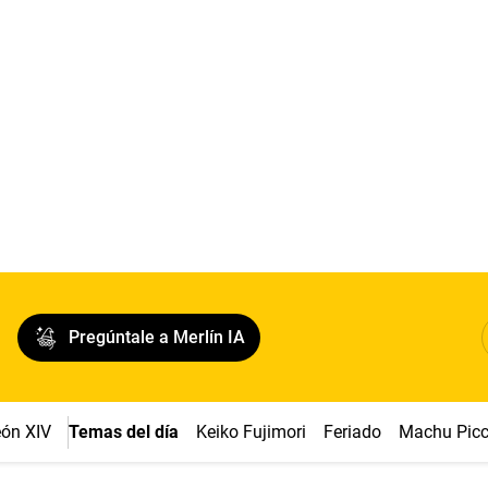
Pregúntale a Merlín IA
ón XIV
Temas del día
Keiko Fujimori
Feriado
Machu Pic