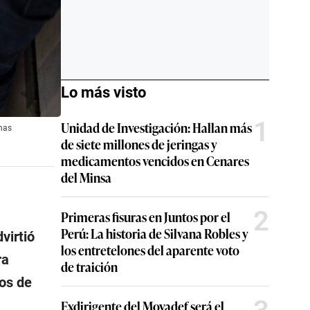
Lo más visto
1
Unidad de Investigación: Hallan más
onas
de siete millones de jeringas y
medicamentos vencidos en Cenares
del Minsa
2
Primeras fisuras en Juntos por el
Perú: La historia de Silvana Robles y
virtió
los entretelones del aparente voto
ra
de traición
dos de
Exdirigente del Movadef será el