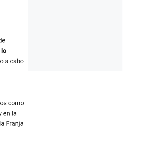
l
de
 lo
do a cabo
ados como
y en la
la Franja