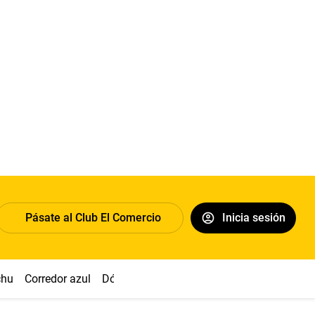
Pásate al Club El Comercio
Inicia sesión
chu
Corredor azul
Dólar
Congreso
Nasca
Acuña
Toled