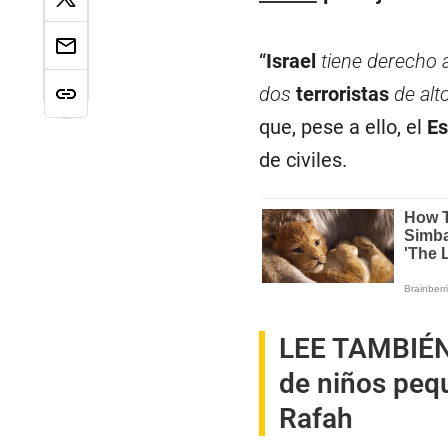
“
Israel
tiene derecho 
dos
terroristas
de alt
que, pese a ello, el
Es
de civiles.
LEE TAMBIÉ
de niños peq
Rafah