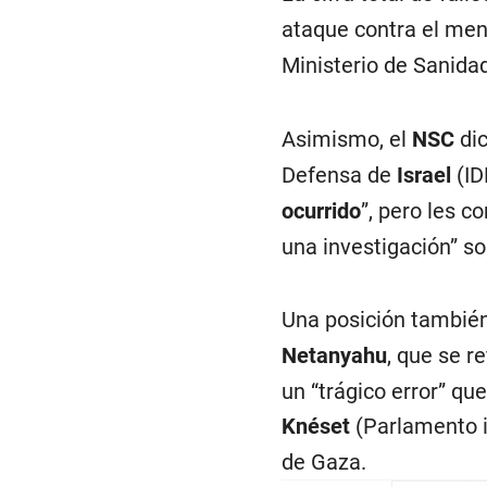
ataque contra el me
Ministerio de Sanida
Asimismo, el
NSC
dic
Defensa de
Israel
(ID
ocurrido
”, pero les c
una investigación” so
Una posición también 
Netanyahu
, que se r
un “trágico error” qu
Knéset
(Parlamento i
de Gaza.