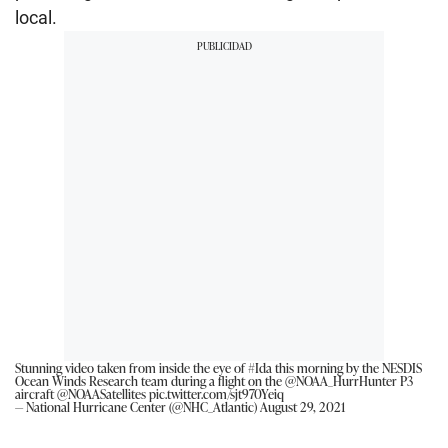
local.
Stunning video taken from inside the eye of
#Ida
this morning by the NESDIS
Ocean Winds Research team during a flight on the
@NOAA_HurrHunter
P3
aircraft
@NOAASatellites
pic.twitter.com/sjt970Yeiq
— National Hurricane Center (@NHC_Atlantic)
August 29, 2021