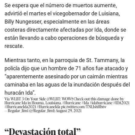
Se espera que el número de muertos aumente,
advirtió el martes el vicegobernador de Luisiana,
Billy Nungesser, especialmente en las áreas
costeras directamente afectadas por Ida, donde se
están llevando a cabo operaciones de búsqueda y
rescate.
Mientras tanto, en la parroquia de St. Tammany, la
policía dijo que un hombre de 71 años fue atacado y
“aparentemente asesinado por un caimán mientras
caminaba en las aguas de la inundación después del
huracán Ida”.
Via WLBT 3 On Your Side
@WLBT
: WOW❗ Check out this damage done by
Hurricane Ida in Houma, Louisiana.
#Hurricane
#Ida
#idahurricane
#IDA2021
#HurricaneIda2021
#HurricaneIda
pic.twitter.com/TNLJshHh6v
— Regular_Jim1 (@Regular_Jim1)
August 29, 2021
“Devastación total”