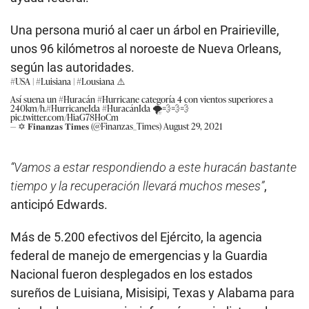
Una persona murió al caer un árbol en Prairieville,
unos 96 kilómetros al noroeste de Nueva Orleans,
según las autoridades.
#USA
|
#Luisiana
|
#Lousiana
⚠️
Así suena un
#Huracán
#Hurricane
categoría 4 con vientos superiores a
240km/h.
#HurricaneIda
#HuracánIda
🌪💨💨💨
pic.twitter.com/HiaG78HoCm
— ✡︎ 𝐅𝐢𝐧𝐚𝐧𝐳𝐚𝐬 𝐓𝐢𝐦𝐞𝐬 (@Finanzas_Times)
August 29, 2021
“Vamos a estar respondiendo a este huracán bastante
tiempo y la recuperación llevará muchos meses”
,
anticipó Edwards.
Más de 5.200 efectivos del Ejército, la agencia
federal de manejo de emergencias y la Guardia
Nacional fueron desplegados en los estados
sureños de Luisiana, Misisipi, Texas y Alabama para