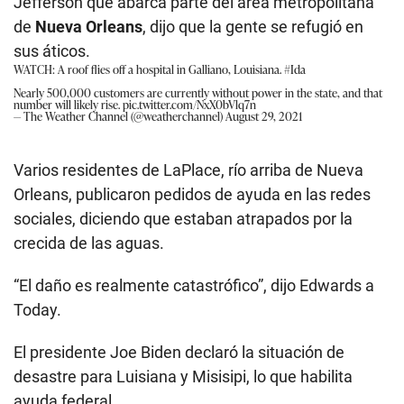
Jefferson que abarca parte del área metropolitana
de
Nueva Orleans
, dijo que la gente se refugió en
sus áticos.
WATCH: A roof flies off a hospital in Galliano, Louisiana.
#Ida
Nearly 500,000 customers are currently without power in the state, and that
number will likely rise.
pic.twitter.com/NxX0bVlq7n
— The Weather Channel (@weatherchannel)
August 29, 2021
Varios residentes de LaPlace, río arriba de Nueva
Orleans, publicaron pedidos de ayuda en las redes
sociales, diciendo que estaban atrapados por la
crecida de las aguas.
“El daño es realmente catastrófico”, dijo Edwards a
Today.
El presidente Joe Biden declaró la situación de
desastre para Luisiana y Misisipi, lo que habilita
ayuda federal.