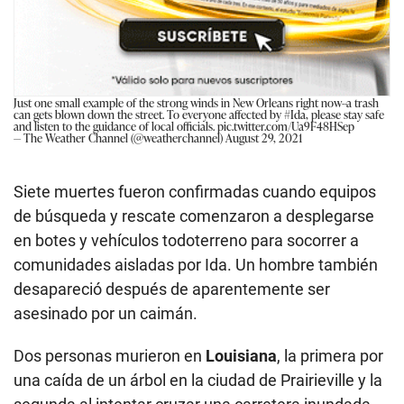
Just one small example of the strong winds in New Orleans right now--a trash
can gets blown down the street. To everyone affected by
#Ida
, please stay safe
and listen to the guidance of local officials.
pic.twitter.com/Ua9F48HSep
— The Weather Channel (@weatherchannel)
August 29, 2021
Siete muertes fueron confirmadas cuando equipos
de búsqueda y rescate comenzaron a desplegarse
en botes y vehículos todoterreno para socorrer a
comunidades aisladas por Ida. Un hombre también
desapareció después de aparentemente ser
asesinado por un caimán.
Dos personas murieron en
Louisiana
, la primera por
una caída de un árbol en la ciudad de Prairieville y la