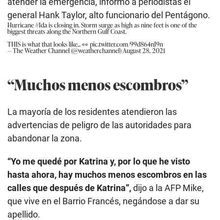
atender la emergencia, informó a periodistas el
general Hank Taylor, alto funcionario del Pentágono.
Hurricane
#Ida
is closing in. Storm surge as high as nine feet is one of the
biggest threats along the Northern Gulf Coast.
THIS is what that looks like... 👀
pic.twitter.com/99d864nJ9n
— The Weather Channel (@weatherchannel)
August 28, 2021
“Muchos menos escombros”
La mayoría de los residentes atendieron las
advertencias de peligro de las autoridades para
abandonar la zona.
“Yo me quedé por Katrina y, por lo que he visto
hasta ahora, hay muchos menos escombros en las
calles que después de Katrina”,
dijo a la AFP Mike,
que vive en el Barrio Francés, negándose a dar su
apellido.