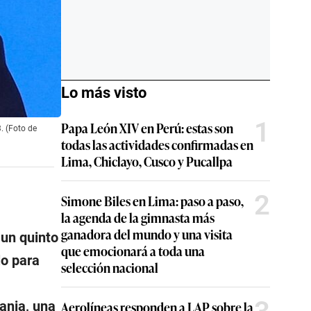
Lo más visto
1
Papa León XIV en Perú: estas son
. (Foto de
todas las actividades confirmadas en
Lima, Chiclayo, Cusco y Pucallpa
2
Simone Biles en Lima: paso a paso,
la agenda de la gimnasta más
ganadora del mundo y una visita
 un quinto
que emocionará a toda una
lo para
selección nacional
ania, una
Aerolíneas responden a LAP sobre la