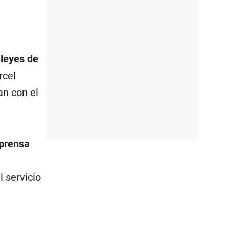
 leyes de
rcel
an con el
 prensa
l
l servicio