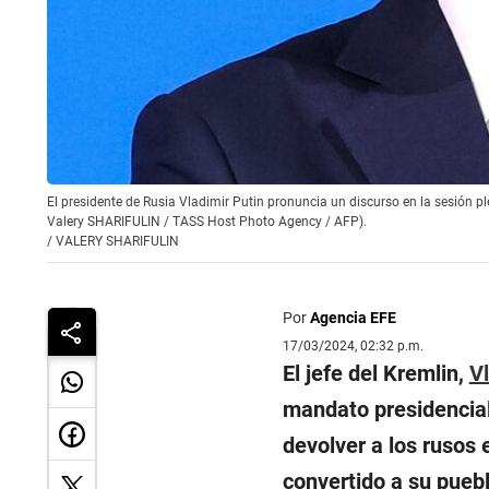
El presidente de Rusia Vladimir Putin pronuncia un discurso en la sesión p
Valery SHARIFULIN / TASS Host Photo Agency / AFP).
/
VALERY SHARIFULIN
Por
Agencia EFE
17/03/2024, 02:32 p.m.
El jefe del Kremlin,
Vl
mandato presidencial 
devolver a los rusos 
convertido a su pueb