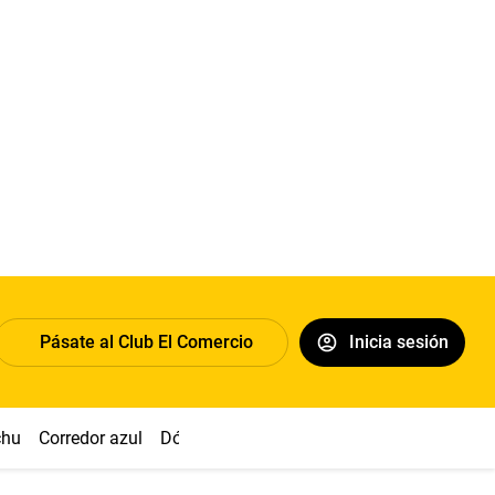
Pásate al Club El Comercio
Inicia sesión
chu
Corredor azul
Dólar
Congreso
Nasca
Acuña
Toled