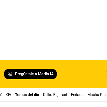
Pregúntale a Merlín IA
ón XIV
Temas del día
Keiko Fujimori
Feriado
Machu Pic