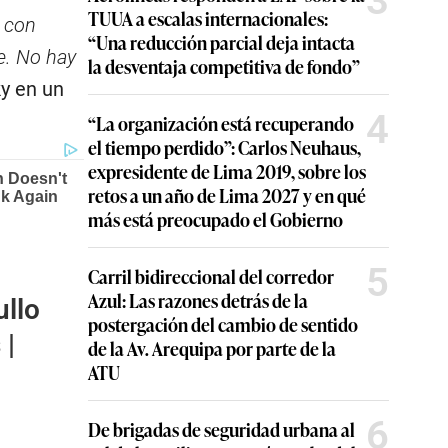
3
TUUA a escalas internacionales:
o con
“Una reducción parcial deja intacta
e. No hay
la desventaja competitiva de fondo”
ky en un
4
“La organización está recuperando
el tiempo perdido”: Carlos Neuhaus,
expresidente de Lima 2019, sobre los
retos a un año de Lima 2027 y en qué
más está preocupado el Gobierno
5
Carril bidireccional del corredor
Azul: Las razones detrás de la
ullo
postergación del cambio de sentido
 |
de la Av. Arequipa por parte de la
ATU
6
De brigadas de seguridad urbana al