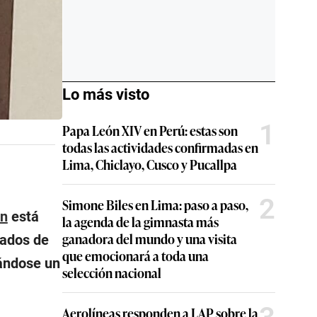
Lo más visto
1
Papa León XIV en Perú: estas son
todas las actividades confirmadas en
Lima, Chiclayo, Cusco y Pucallpa
2
Simone Biles en Lima: paso a paso,
in
está
la agenda de la gimnasta más
ganadora del mundo y una visita
tados de
que emocionará a toda una
rándose un
selección nacional
Aerolíneas responden a LAP sobre la