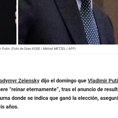
ir Putin. (Foto de Ozan KOSE / Mikhail METZEL / AFP)
odymyr Zelensky
dijo el domingo que
Vladimir Put
iere “
reinar eternamente
”, tras el anuncio de resul
urna donde se indica que ganó la elección, asegu
is años.