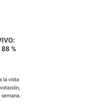
VIVO:
l 88 %
a la vista
 votación,
ta semana.