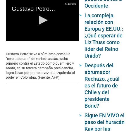
Occidente
Gustavo Petro: El rebelde moderado que llevó a la izquierda al poder en Colombia
La compleja
relación con
Europa y EE.UU.:
¿Qué esperar de
Liz Truss como
0
seconds
líder del Reino
of
Gustavo Petro se ve a sí mismo como un
Unido?
0
"revolucionario" de varias causas, luchó
seconds
primero contra el Estado como guerrillero y
Después del
ahora, en su tercera campaña presidencial,
abrumador
logró llevar por primera vez a la izquierda al
poder en Colombia. (Fuente: AFP)
Rechazo, ¿cuál
es el futuro de
Chile y del
presidente
Boric?
Sigue EN VIVO el
paso del huracán
Kay por las