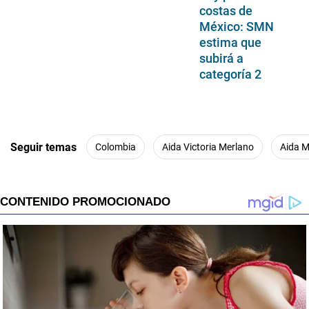
costas de
México: SMN
estima que
subirá a
categoría 2
Seguir temas
Colombia
Aida Victoria Merlano
Aida M