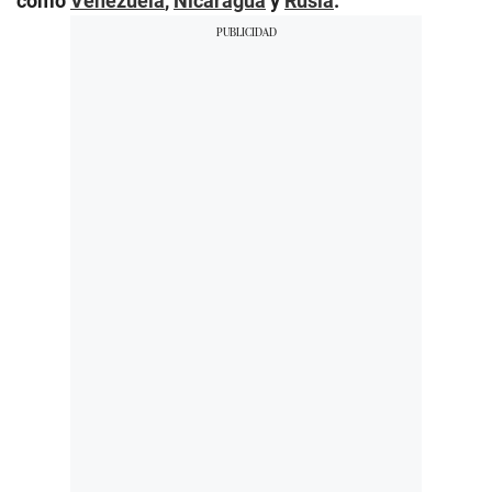
como
Venezuela
,
Nicaragua
y
Rusia
.