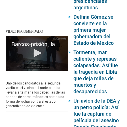
presidenciales
argentinas
Delfina Gómez se
convierte en la
primera mujer
VIDEO RECOMENDADO
gobernadora del
Estado de México
Barcos-prisión, la propuesta lanzada contra la criminalidad en Ecuador
Tormenta, mar
caliente y represas
colapsadas: Así fue
la tragedia en Libia
0
seconds
que deja miles de
of
Uno de los candidatos a la segunda
muertos y
4
vuelta en el vecino del norte plantea
desaparecidos
minutes,
llevar a alta mar a los cabecillas de las
8
bandas de narcotraficantes como una
seconds
Un avión de la DEA y
forma de luchar contra el estado
generalizado de violencia.
un perro policía: Así
fue la captura de
película del asesino
Danelo Cavalcante