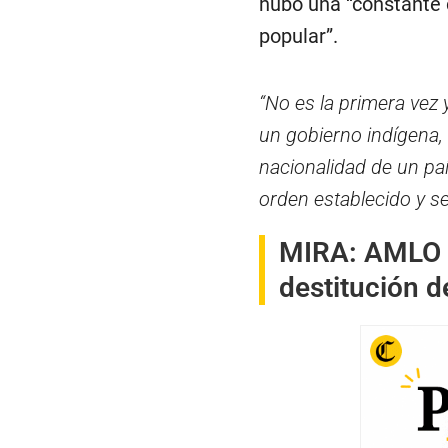
hubo una “constante 
popular”.
“No es la primera vez 
un gobierno indígena,
nacionalidad de un paí
orden establecido y s
MIRA:
AMLO a
destitución d