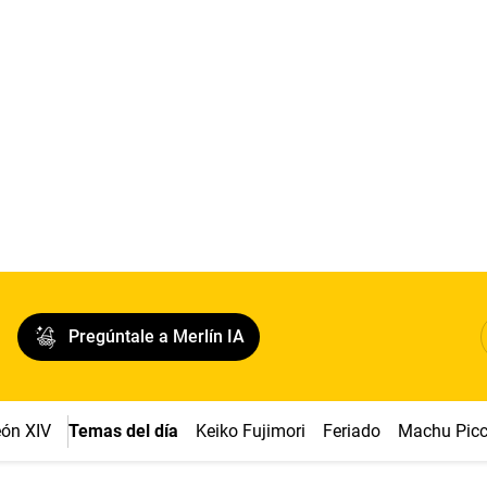
Pregúntale a Merlín IA
ón XIV
Temas del día
Keiko Fujimori
Feriado
Machu Pic