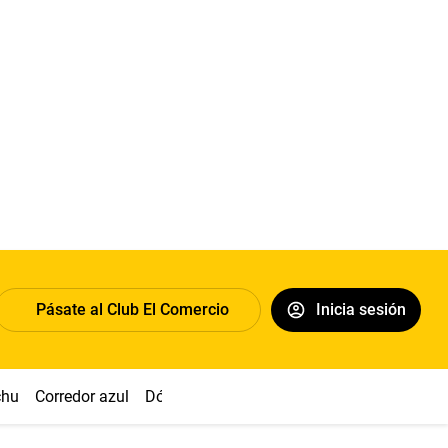
Pásate al Club El Comercio
Inicia sesión
chu
Corredor azul
Dólar
Congreso
Nasca
Acuña
Toled