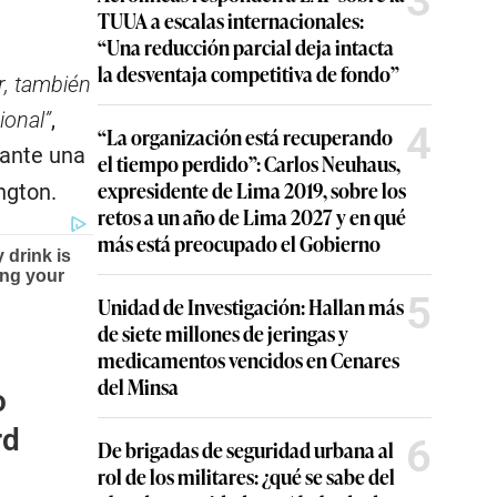
3
TUUA a escalas internacionales:
“Una reducción parcial deja intacta
la desventaja competitiva de fondo”
r, también
ional”
,
4
“La organización está recuperando
rante una
el tiempo perdido”: Carlos Neuhaus,
expresidente de Lima 2019, sobre los
ngton.
retos a un año de Lima 2027 y en qué
más está preocupado el Gobierno
5
Unidad de Investigación: Hallan más
de siete millones de jeringas y
medicamentos vencidos en Cenares
del Minsa
o
rd
6
De brigadas de seguridad urbana al
rol de los militares: ¿qué se sabe del