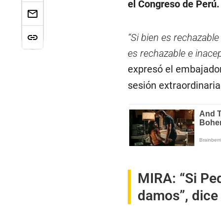
el Congreso de Perú.
“Si bien es rechazabl
es rechazable e inacep
expresó el embajado
sesión extraordinari
MIRA:
“Si Ped
damos”, dice 