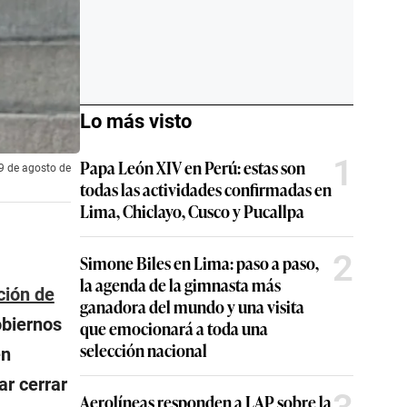
Lo más visto
1
Papa León XIV en Perú: estas son
29 de agosto de
todas las actividades confirmadas en
Lima, Chiclayo, Cusco y Pucallpa
2
Simone Biles en Lima: paso a paso,
la agenda de la gimnasta más
ción de
ganadora del mundo y una visita
obiernos
que emocionará a toda una
selección nacional
en
ar cerrar
Aerolíneas responden a LAP sobre la