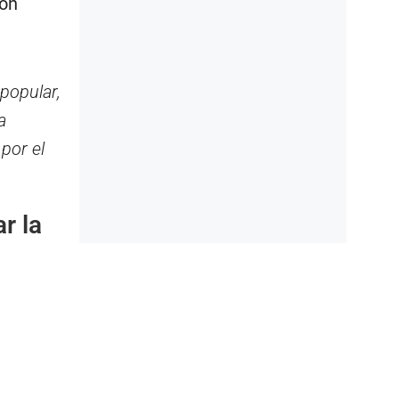
ión
popular,
a
por el
r la