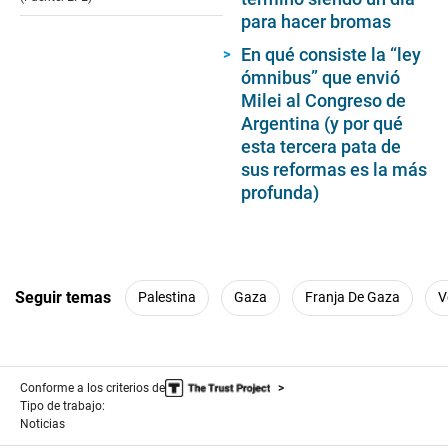
para hacer bromas
En qué consiste la “ley
ómnibus” que envió
Milei al Congreso de
Argentina (y por qué
esta tercera pata de
sus reformas es la más
profunda)
Seguir temas
Palestina
Gaza
Franja De Gaza
V
Conforme a los criterios de
Tipo de trabajo:
Noticias