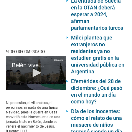
La entrada de Suecia
en la OTAN deberá
esperar a 2024,
afirman
parlamentarios turcos
Milei plantea que
extranjeros no
residentes ya no
VIDEO RECOMENDADO
estudien gratis en la
universidad pública en
Belén vive una triste Navidad por la guerra en Gaza
Argentina
Efemérides del 28 de
diciembre: ¿Qué pasó
0
en el mundo un día
seconds
como hoy?
of
Ni procesión, ni villancicos, ni
3
peregrinos, ni nada de una típica
Día de los Inocentes:
minutes,
Navidad, pues la guerra en Gaza
40
cómo el relato de una
convirtió esta Nochebuena en una
seconds
jornada triste en Belén, donde se
masacre de niños
venera el nacimiento de Jesús.
terminó siendo un día
(Fuente: EFE)