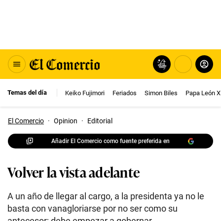
Temas del día
Keiko Fujimori
Feriados
Simon Biles
Papa León X
El Comercio
·
Opinion
·
Editorial
Añadir El Comercio como fuente preferida en
Volver la vista adelante
A un año de llegar al cargo, a la presidenta ya no le
basta con vanagloriarse por no ser como su
antecesor; debe empezar a gobernar.