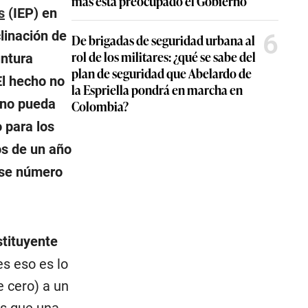
más está preocupado el Gobierno
s
(IEP) en
clinación de
6
De brigadas de seguridad urbana al
rol de los militares: ¿qué se sabe del
ntura
plan de seguridad que Abelardo de
 El hecho no
la Espriella pondrá en marcha en
uno pueda
Colombia?
o para los
s de un año
ese número
tituyente
es eso es lo
e cero) a un