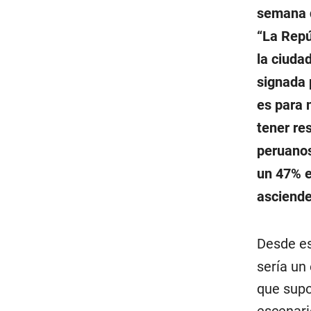
semana
“La Repúb
la ciuda
signada p
es para 
tener re
peruanos
un 47% e
asciende
Desde es
sería un
que supo