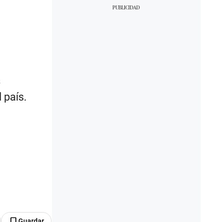
s
 país.
Guardar