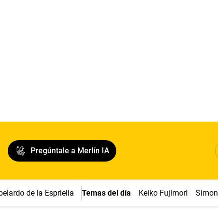
Pregúntale a Merlín IA
belardo de la Espriella
Temas del día
Keiko Fujimori
Simon 