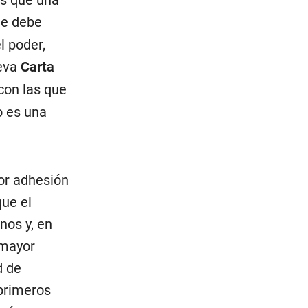
os que una
ue debe
l poder,
ueva
Carta
con las que
o es una
or adhesión
que el
nos y, en
 mayor
d de
 primeros