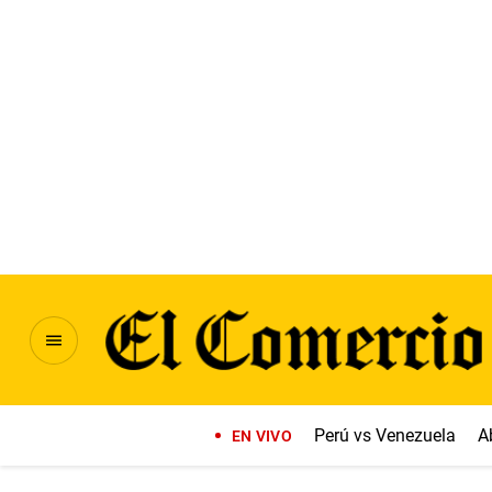
Perú vs Venezuela
A
EN VIVO