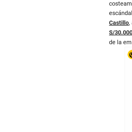
costeamo
escánda
Castillo
,
S/30.00
de la em