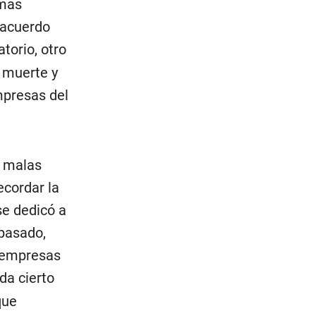
 más
 acuerdo
atorio, otro
 muerte y
mpresas del
e malas
ecordar la
se dedicó a
 pasado,
n empresas
da cierto
que