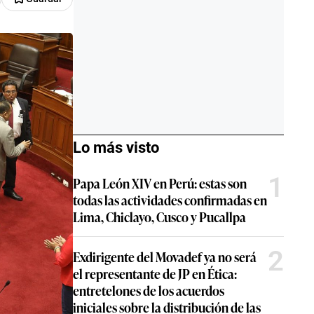
Lo más visto
1
Papa León XIV en Perú: estas son
todas las actividades confirmadas en
Lima, Chiclayo, Cusco y Pucallpa
2
Exdirigente del Movadef ya no será
el representante de JP en Ética:
entretelones de los acuerdos
iniciales sobre la distribución de las