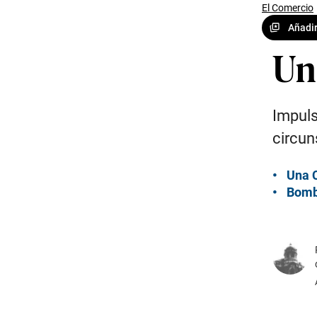
El Comercio
Añadir
Un
Impuls
circun
Una C
Bomb