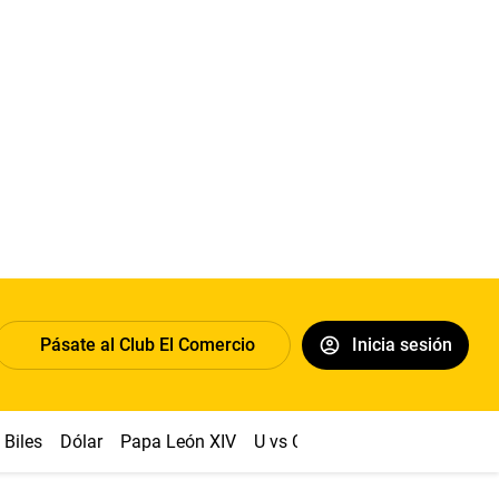
Pásate al Club El Comercio
Inicia sesión
Biles
Dólar
Papa León XIV
U vs Cristal
Congreso
Mach