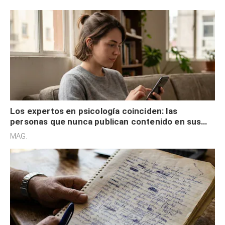
control
Los expertos en psicología coinciden: las
personas que nunca publican contenido en sus
redes sociales no pretenden buscar validación
MAG.
externa