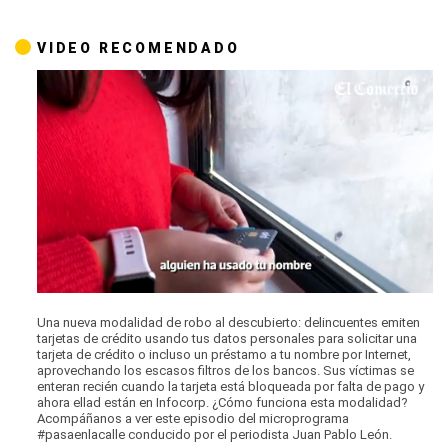
VIDEO RECOMENDADO
0
of
Una nueva modalidad de robo al descubierto: delincuentes emiten
10
tarjetas de crédito usando tus datos personales para solicitar una
minutes,
tarjeta de crédito o incluso un préstamo a tu nombre por Internet,
30
aprovechando los escasos filtros de los bancos. Sus víctimas se
seconds
enteran recién cuando la tarjeta está bloqueada por falta de pago y
ahora ellad están en Infocorp. ¿Cómo funciona esta modalidad?
Acompáñanos a ver este episodio del microprograma
#pasaenlacalle conducido por el periodista Juan Pablo León.