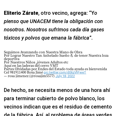
Eliterio Zárate
, otro vecino, agrega: “Y
o
pienso que UNACEM tiene la obligación con
nosotros. Nosotros sufrimos cada día gases
tóxicos y polvos que emana la fábrica
”.
Seguimos Avanzando con Nuestra Mano de Obra
Por Lograr Nuestro Tan Anhelado Sueño 💪 de tener Nuestra loza
deportiva
Por Nuestros Niños ,jóvenes Adultos etc
Aquí en las laderas del cerro VMT
Partes Olvidadas por Endes del Estado toda ayuda es bienvenida
Cel 981911400 Rosa Jimé
pic.twitter.com/d06zVrFweT
— rosa jimenez (@rosajim5577)
July 18, 2022
De hecho, se necesita menos de una hora ahí
para terminar cubierto de polvo blanco, los
vecinos indican que es el residuo de cemento
de la fábrica. Así, al problema de áreas verdes