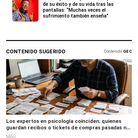
de su éxito y de su vida tras las
pantallas: “Muchas veces el
sufrimiento también enseña”
CONTENIDO SUGERIDO
Contenido
GEC
Los expertos en psicología coinciden: quienes
guardan recibos o tickets de compras pasadas no
son acumuladores, sino que tienen necesidad de
MAG.