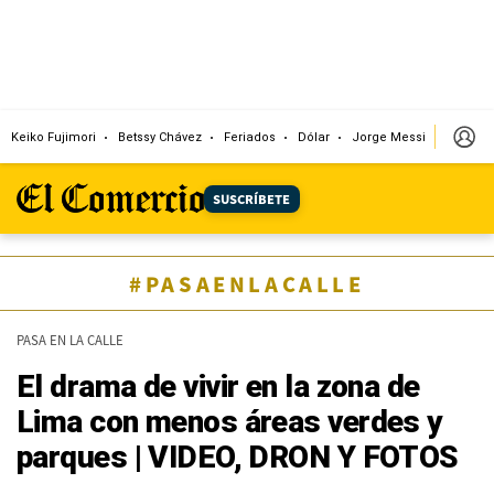
Keiko Fujimori
Betssy Chávez
Feriados
Dólar
Jorge Messi
Papa L
SUSCRÍBETE
#PASAENLACALLE
PASA EN LA CALLE
El drama de vivir en la zona de
Lima con menos áreas verdes y
parques | VIDEO, DRON Y FOTOS