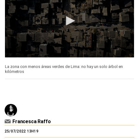
0
seconds
La zona con menos áreas verdes de Lima: no hay un solo árbol en
of
kilómetros
1
minute,
40
seconds
Francesca Raffo
25/07/2022 13H19