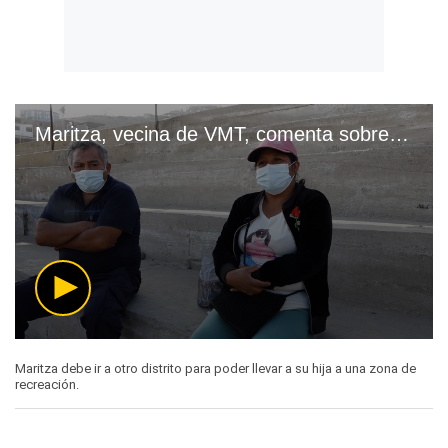
Maritza, vecina de VMT, comenta sobre los parques en el distrito.
0
seconds
Maritza debe ir a otro distrito para poder llevar a su hija a una zona de
of
recreación.
40
seconds