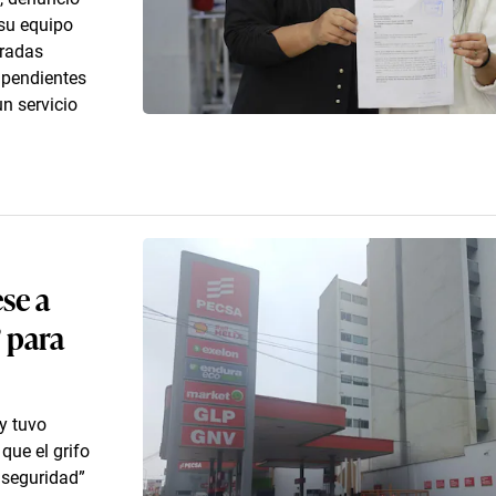
 su equipo
eradas
s pendientes
un servicio
se a
” para
y tuvo
que el grifo
 seguridad”