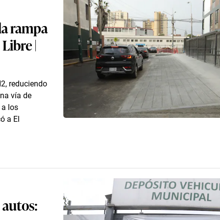
 la rampa
Libre |
N2, reduciendo
una vía de
 a los
ó a El
 autos: