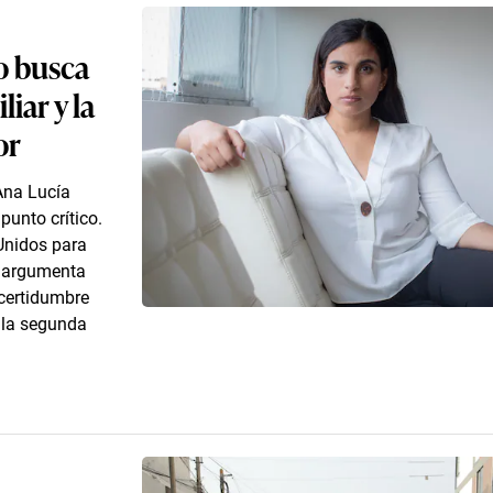
o busca
liar y la
or
Ana Lucía
punto crítico.
 Unidos para
a argumenta
certidumbre
y la segunda