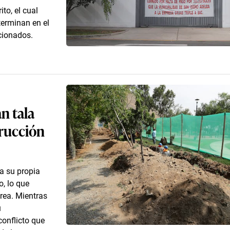
to, el cual
terminan en el
acionados.
n tala
trucción
a su propia
o, lo que
área. Mientras
u
onflicto que