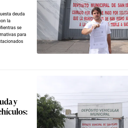
puesta deuda
con la
Mientras se
ernativas para
estacionados
uda y
ehículos: