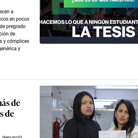
recen a
icos en pocos
 de pregrado
ción de
s y cómplices
genérica y
más de
s de
, denunció