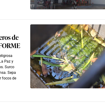
eros de
 INFORME
eligrosa
La Paz y
os. Surco
insa. Sepa
r focos de