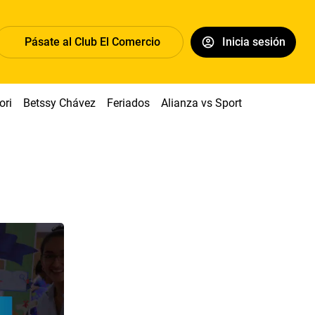
Pásate al Club El Comercio
Inicia sesión
ori
Betssy Chávez
Feriados
Alianza vs Sport Boys
Jorge 