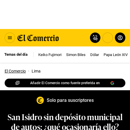
Temas del día
Keiko Fujimori
Simon Biles
Dólar
Papa León XIV
El Comercio
·
Lima
Añadir El Comercio como fuente preferida en
Solo para suscriptores
San Isidro sin depósito municipal
de autos: ¿qué ocasionaría ello?