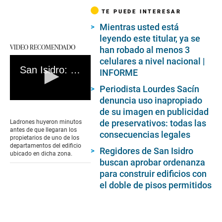
TE PUEDE INTERESAR
Mientras usted está
leyendo este titular, ya se
VIDEO RECOMENDADO
han robado al menos 3
celulares a nivel nacional |
San Isidro: así se realizó el millonario robo en El Golf (13/01/20)
INFORME
Periodista Lourdes Sacín
denuncia uso inapropiado
0
de su imagen en publicidad
seconds
of
de preservativos: todas las
Ladrones huyeron minutos
2
antes de que llegaran los
consecuencias legales
minutes,
propietarios de uno de los
44
departamentos del edificio
Regidores de San Isidro
seconds
ubicado en dicha zona.
buscan aprobar ordenanza
para construir edificios con
el doble de pisos permitidos