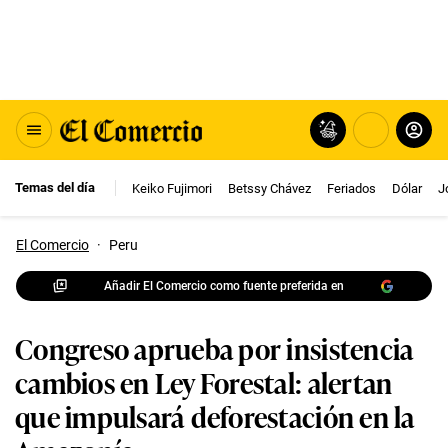
Temas del día
Keiko Fujimori
Betssy Chávez
Feriados
Dólar
J
El Comercio
·
Peru
Añadir El Comercio como fuente preferida en
Congreso aprueba por insistencia
cambios en Ley Forestal: alertan
que impulsará deforestación en la