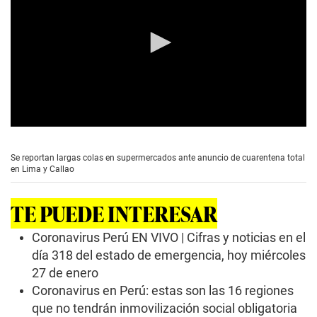
0
s
e
Se reportan largas colas en supermercados ante anuncio de cuarentena total
c
en Lima y Callao
o
n
d
TE PUEDE INTERESAR
s
o
f
Coronavirus Perú EN VIVO | Cifras y noticias en el
0
día 318 del estado de emergencia, hoy miércoles
s
e
27 de enero
c
Coronavirus en Perú: estas son las 16 regiones
o
n
que no tendrán inmovilización social obligatoria
d