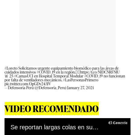
#Loreto
Solicitamos urgente equipamiento biomédico para las áreas de
cuidados intensivos
#COVID_19
en la región.👉🏾
https://t.co/NIDCNRFNlU
🚨 25
#CamasUCI
en Hospital Temporal Modular
#COVID_19
no funcionan
por falta de ventiladores mecánicos.
#LasPersonasPrimero
pic.twitter.com/OpGDv243JV
— Defensoría Perú (@Defensoria_Peru)
January 27, 2021
VIDEO RECOMENDADO
Se reportan largas colas en supermercados ante anuncio de cuarentena total en Lima y Callao