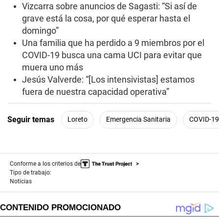
s
Vizcarra sobre anuncios de Sagasti: “Si así de
grave está la cosa, por qué esperar hasta el
domingo”
Una familia que ha perdido a 9 miembros por el
COVID-19 busca una cama UCI para evitar que
muera uno más
Jesús Valverde: “[Los intensivistas] estamos
fuera de nuestra capacidad operativa”
Seguir temas
Loreto
Emergencia Sanitaria
COVID-19
Conforme a los criterios de
Tipo de trabajo:
Noticias