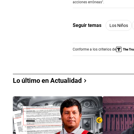
seconds
acciones erróneas".
Volume
90%
Seguir temas
Los Niños
Conforme a los criterios de
Lo último en Actualidad