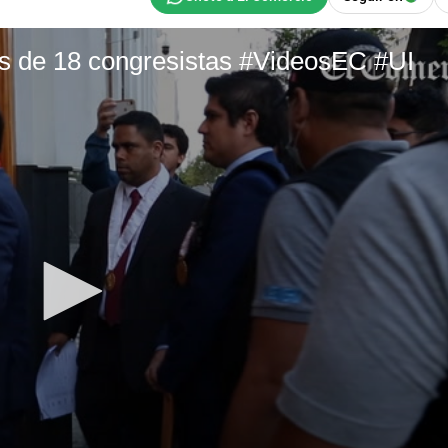
inas de 18 congresistas #VideosEC #UI