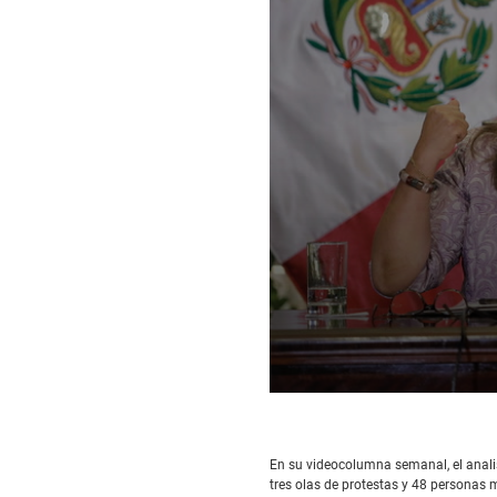
0
seconds
of
7
En su videocolumna semanal, el anali
minutes,
tres olas de protestas y 48 personas 
40