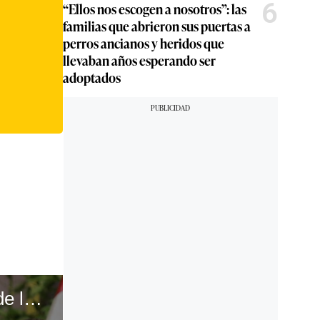
6
“Ellos nos escogen a nosotros”: las
familias que abrieron sus puertas a
perros ancianos y heridos que
llevaban años esperando ser
adoptados
Hoy Dina cumple 100 días y su vigencia no dependerá de las protestas sino de sus errores y escándalos. #VideosGEC