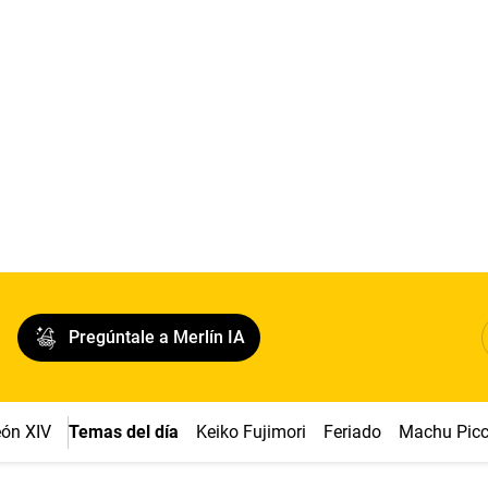
Pregúntale a Merlín IA
ón XIV
Temas del día
Keiko Fujimori
Feriado
Machu Pic