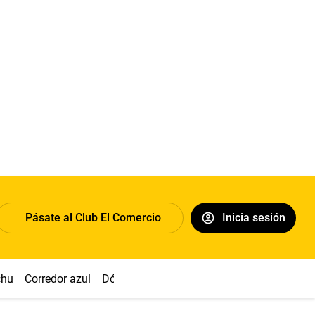
Pásate al Club El Comercio
Inicia sesión
chu
Corredor azul
Dólar
Congreso
Nasca
Acuña
Toled