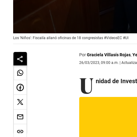
0
Los 'Niños': Fiscalía allanó oficinas de 18 congresistas #VideosEC #UI
seconds
of
4
minutes,
Por
Graciela Villasís Rojas
,
Ye
39
26/03/2023, 09:00 a.m. | Actualiz
seconds
Volume
90%
U
nidad de Inves