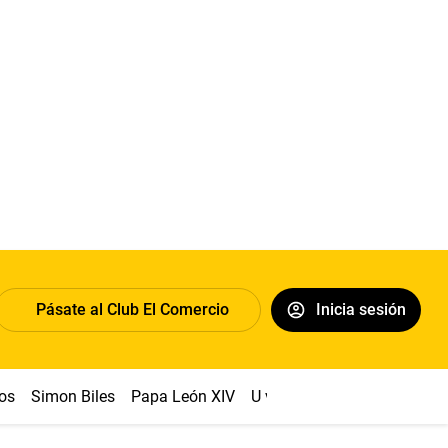
Pásate al Club El Comercio
Inicia sesión
os
Simon Biles
Papa León XIV
U vs Cristal
Dólar
Congr