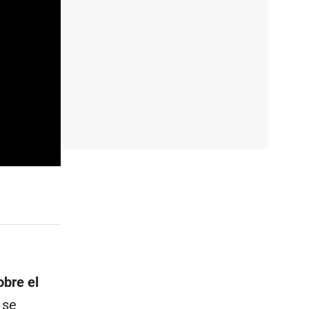
obre el
 se