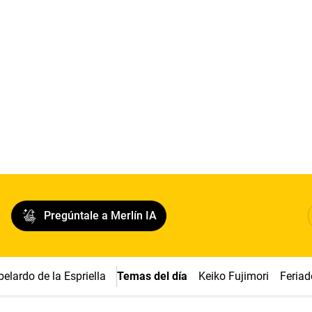
Pregúntale a Merlín IA
belardo de la Espriella
Temas del día
Keiko Fujimori
Feriad