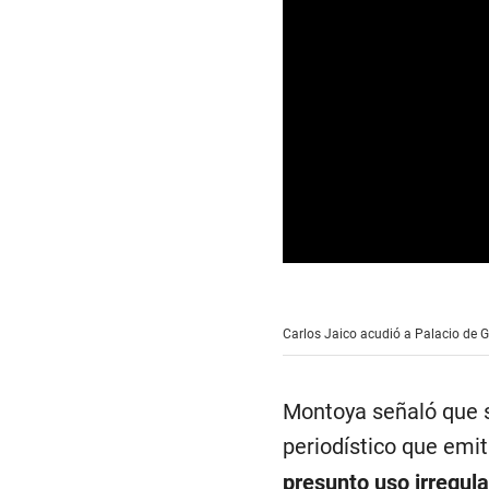
0
s
e
c
Carlos Jaico acudió a Palacio de Go
o
n
d
s
Montoya señaló que se
o
f
periodístico que emi
0
s
presunto uso irregular
e