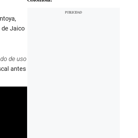
ntoya,
 de Jaico
ado de uso
scal antes