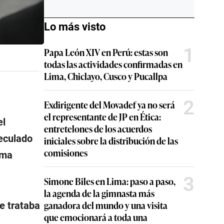
Lo más visto
1
Papa León XIV en Perú: estas son
todas las actividades confirmadas en
Lima, Chiclayo, Cusco y Pucallpa
2
Exdirigente del Movadef ya no será
el representante de JP en Ética:
el
entretelones de los acuerdos
peculado
iniciales sobre la distribución de las
comisiones
ema
3
Simone Biles en Lima: paso a paso,
la agenda de la gimnasta más
ganadora del mundo y una visita
e trataba
que emocionará a toda una