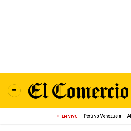
Perú vs Venezuela
A
EN VIVO