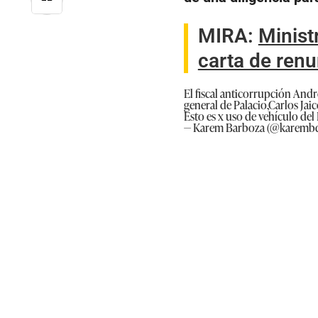
MIRA:
Minist
carta de renu
El fiscal anticorrupción And
general de Palacio,Carlos Jai
Esto es x uso de vehículo del
— Karem Barboza (@karemb