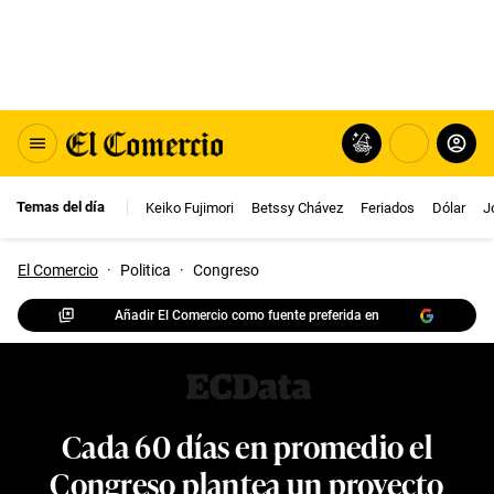
Temas del día
Keiko Fujimori
Betssy Chávez
Feriados
Dólar
J
El Comercio
·
Politica
·
Congreso
Añadir El Comercio como fuente preferida en
Cada 60 días en promedio el
Congreso plantea un proyecto