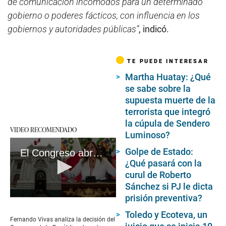
de comunicación incómodos para un determinado
gobierno o poderes fácticos, con influencia en los
gobiernos y autoridades públicas”
, indicó.
TE PUEDE INTERESAR
Martha Huatay: ¿Qué
se sabe sobre la
supuesta muerte de la
terrorista que integró
la cúpula de Sendero
VIDEO RECOMENDADO
Luminoso?
Golpe de Estado:
El Congreso abraza a Dina y se queda con ella hasta el 2026. #VideosEC
¿Qué pasará con la
curul de Roberto
Sánchez si PJ le dicta
prisión preventiva?
0
seconds
Toledo y Ecoteva, un
of
Fernando Vivas analiza la decisión del
4