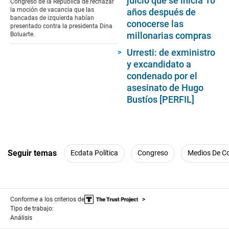
juicio que se inicia 10
Congreso de la República de rechazar
minutes,
la moción de vacancia que las
años después de
7
bancadas de izquierda habían
conocerse las
seconds
presentado contra la presidenta Dina
millonarias compras
Boluarte.
Urresti: de exministro
y excandidato a
condenado por el
asesinato de Hugo
Bustíos [PERFIL]
Seguir temas
Ecdata Política
Congreso
Medios De C
Conforme a los criterios de
Tipo de trabajo:
Análisis