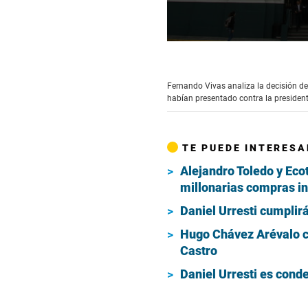
0
seconds
of
4
Fernando Vivas analiza la decisión d
minutes,
habían presentado contra la president
7
seconds
Volume
90%
TE PUEDE INTERESA
Alejandro Toledo y Ecot
millonarias compras in
Daniel Urresti cumplir
Hugo Chávez Arévalo c
Castro
Daniel Urresti es cond