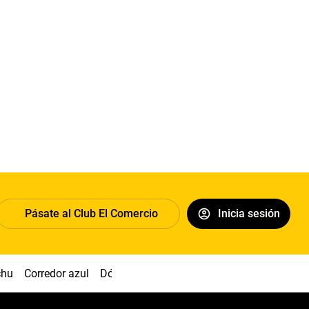
Pásate al Club El Comercio
Inicia sesión
chu
Corredor azul
Dólar
Congreso
Nasca
Acuña
Toled