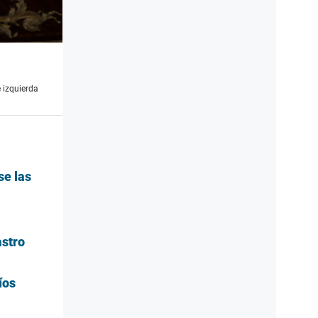
 izquierda
se las
astro
íos