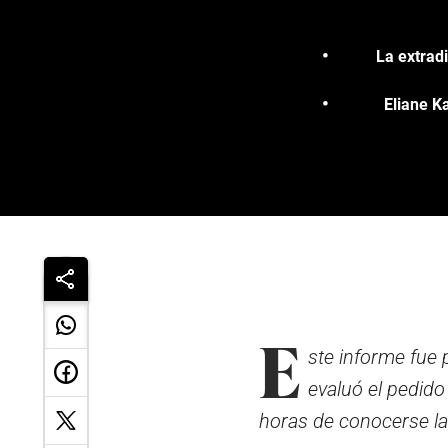
La extrad
Eliane K
E
ste informe fue p
evaluó el pedido
horas de conocerse la