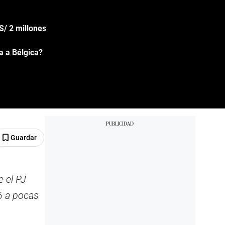
S/ 2 millones
a a Bélgica?
Guardar
e el PJ
26 a pocas