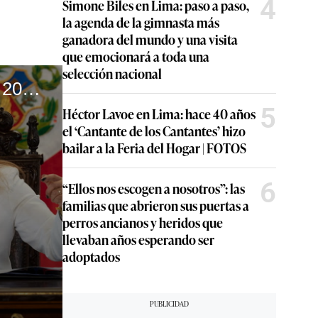
4
Simone Biles en Lima: paso a paso,
la agenda de la gimnasta más
ganadora del mundo y una visita
que emocionará a toda una
selección nacional
El Congreso abraza a Dina y se queda con ella hasta el 2026. #VideosEC
5
Héctor Lavoe en Lima: hace 40 años
el ‘Cantante de los Cantantes’ hizo
bailar a la Feria del Hogar | FOTOS
6
“Ellos nos escogen a nosotros”: las
familias que abrieron sus puertas a
perros ancianos y heridos que
llevaban años esperando ser
adoptados