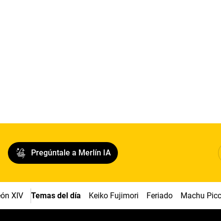
Pregúntale a Merlín IA
ón XIV
Temas del día
Keiko Fujimori
Feriado
Machu Pic