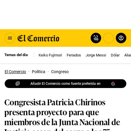
Temas del día
Keiko Fujimori
Feriados
Jorge Messi
Dólar
Ali
El Comercio
·
Politica
·
Congreso
Añadir El Comercio como fuente preferida en
Congresista Patricia Chirinos
presenta proyecto para que
miembros de la Junta Nacional de