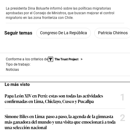
seconds
of
La presidenta Dina Boluarte informó sobre las políticas migratorias
3
aprobadas por el Consejo de Ministros, que buscan mejorar el control
minutes,
migratorio en las zona fronteriza con Chile.
12
seconds
Seguir temas
Congreso De La República
Patricia Chirinos
Conforme a los criterios de
Tipo de trabajo:
Noticias
Lo más visto
1
Papa León XIV en Perú: estas son todas las actividades
confirmadas en Lima, Chiclayo, Cusco y Pucallpa
2
Simone Biles en Lima: paso a paso, la agenda de la gimnasta
más ganadora del mundo y una visita que emocionará a toda
una selección nacional