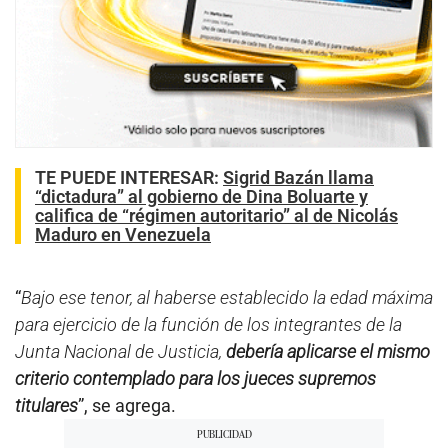
TE PUEDE INTERESAR
:
Sigrid Bazán llama
“dictadura” al gobierno de Dina Boluarte y
califica de “régimen autoritario” al de Nicolás
Maduro en Venezuela
“
Bajo ese tenor, al haberse establecido la edad máxima
para ejercicio de la función de los integrantes de la
Junta Nacional de Justicia,
debería aplicarse el mismo
criterio contemplado para los jueces supremos
titulares
”, se agrega.