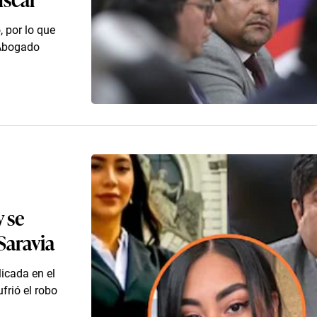
 por lo que
 Abogado
 se
Saravia
icada en el
frió el robo