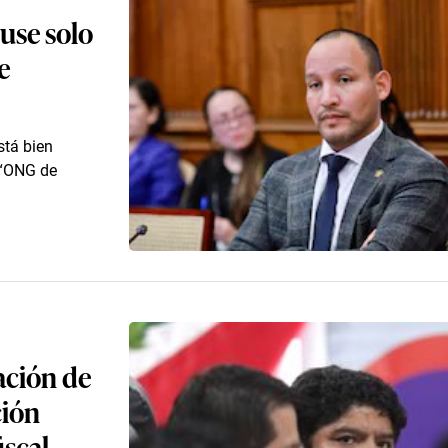
use solo
e
stá bien
 “ONG de
ación de
ción
iscal