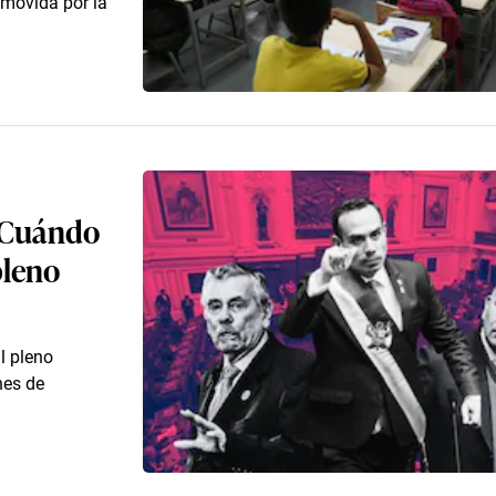
omovida por la
 ¿Cuándo
pleno
l pleno
nes de