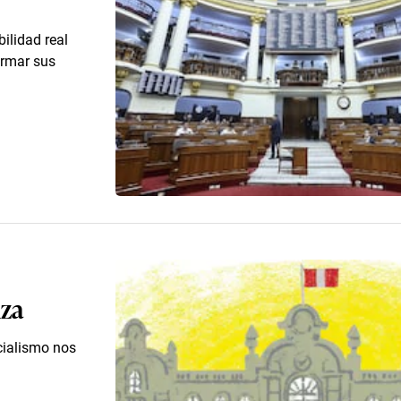
bilidad real
armar sus
iza
cialismo nos