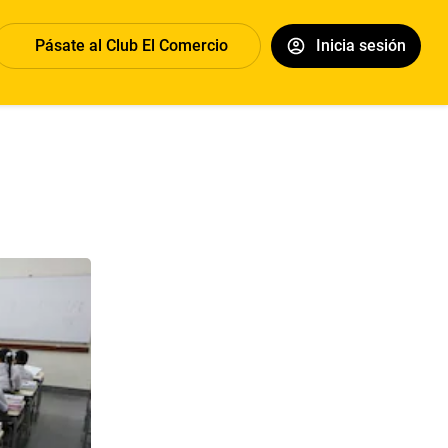
Pásate al Club El Comercio
Inicia sesión