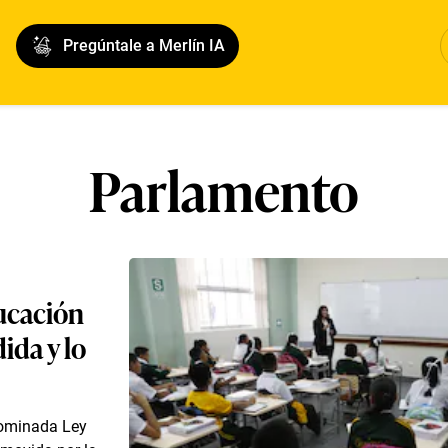
Pregúntale a Merlín IA
Parlamento
ucación
ida y lo
nominada Ley