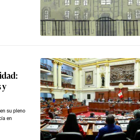
idad:
 y
en su pleno
cía en