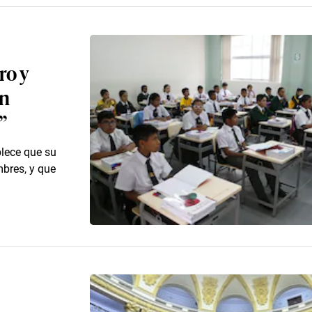
ro y
un
”
blece que su
bres, y que