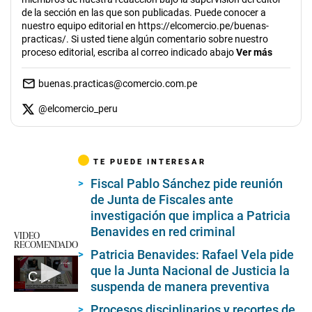
de la sección en las que son publicadas. Puede conocer a
nuestro equipo editorial en https://elcomercio.pe/buenas-
practicas/. Si usted tiene algún comentario sobre nuestro
proceso editorial, escriba al correo indicado abajo
Ver más
buenas.practicas@comercio.com.pe
@
elcomercio_peru
TE PUEDE INTERESAR
Fiscal Pablo Sánchez pide reunión
de Junta de Fiscales ante
investigación que implica a Patricia
Benavides en red criminal
VIDEO
RECOMENDADO
Patricia Benavides: Rafael Vela pide
que la Junta Nacional de Justicia la
Chats que involucran a la fiscalía
suspenda de manera preventiva
0
seconds
Procesos disciplinarios y recortes de