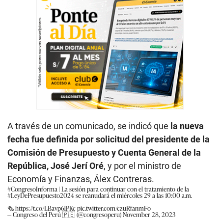
A través de un comunicado, se indicó que
la nueva
fecha fue definida por solicitud del presidente de la
Comisión de Presupuesto y Cuenta General de la
República, José Jerí Oré
, y por el ministro de
Economía y Finanzas, Álex Contreras.
#CongresoInforma
| La sesión para continuar con el tratamiento de la
#LeyDePresupuesto2024
se reanudará el miércoles 29 a las 10:00 a.m.
🗞️
https://t.co/LBavp61PKc
pic.twitter.com/czuRfanmFo
— Congreso del Perú 🇵🇪 (@congresoperu)
November 28, 2023