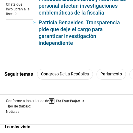
of
Chats que
personal afectan investigaciones
3
involucran a la
emblemáticas de la fiscalía
minutes,
fiscalía
30
Patricia Benavides: Transparencia
seconds
pide que deje el cargo para
garantizar investigación
independiente
Seguir temas
Congreso De La República
Parlamento
Conforme a los criterios de
Tipo de trabajo:
Noticias
Lo más visto