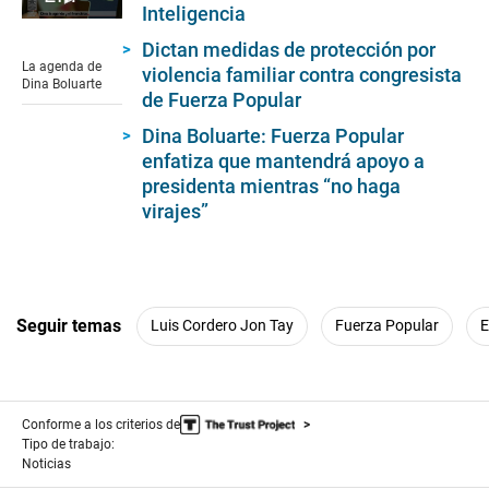
Inteligencia
0
seconds
Dictan medidas de protección por
of
La agenda de
violencia familiar contra congresista
5
Dina Boluarte
minutes,
de Fuerza Popular
36
seconds
Dina Boluarte: Fuerza Popular
enfatiza que mantendrá apoyo a
presidenta mientras “no haga
virajes”
Seguir temas
Luis Cordero Jon Tay
Fuerza Popular
E
Conforme a los criterios de
Tipo de trabajo:
Noticias