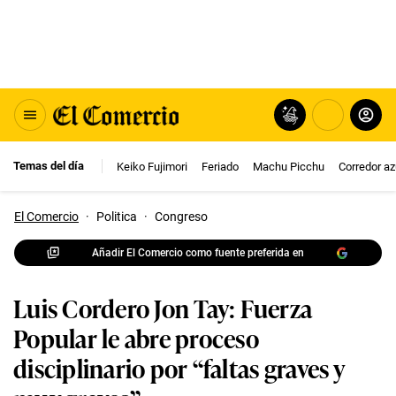
Temas del día
Keiko Fujimori
Feriado
Machu Picchu
Corredor az
El Comercio
·
Politica
·
Congreso
Añadir El Comercio como fuente preferida en
Luis Cordero Jon Tay: Fuerza
Popular le abre proceso
disciplinario por “faltas graves y