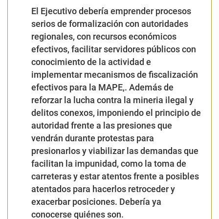
efectivos para la MAPE,. Además de
reforzar la lucha contra la mineria ilegal y
delitos conexos, imponiendo el principio de
autoridad frente a las presiones que
vendrán durante protestas para
presionarlos y viabilizar las demandas que
facilitan la impunidad, como la toma de
carreteras y estar atentos frente a posibles
atentados para hacerlos retroceder y
exacerbar posiciones. Debería ya
conocerse quiénes son.
El Congreso no debería reabrir el Reinfo, y
debe evitar aprobar normas que faciliten la
mineria ilegal, y esto es no abrir las puertas
para el debate de una nueva Ley de la
MAPE que dilatara cualquier acción
mientras dure su discusión.