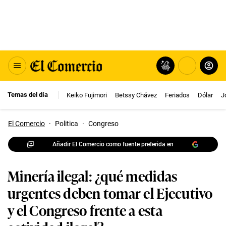
Temas del día
Keiko Fujimori
Betssy Chávez
Feriados
Dólar
J
El Comercio
·
Politica
·
Congreso
Añadir El Comercio como fuente preferida en
Minería ilegal: ¿qué medidas
urgentes deben tomar el Ejecutivo
y el Congreso frente a esta