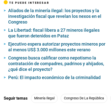
al menos US$ 3.000 millones este verano
Congreso busca calificar como nepotismo la
contratación de compadres, padrinos y ahijados,
¿qué dice el proyecto?
Perú: El impacto económico de la criminalidad
Seguir temas
Minería Ilegal
Congreso De La República
Lo más visto
1
Phillip Chu Joy lanza libro, nos habla de su éxito y de su vida
tras las pantallas: “Muchas veces el sufrimiento también
enseña”
2
Un Niño furioso amenaza Sudamérica: así se preparan los
países vecinos