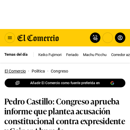
Temas del día
Keiko Fujimori
Feriado
Machu Picchu
Corredor az
El Comercio
·
Politica
·
Congreso
Añadir El Comercio como fuente preferida en
Pedro Castillo: Congreso aprueba
informe que plantea acusación
constitucional contra expresidente